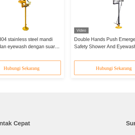
Video
04 stainless steel mandi
Double Hands Push Emerg
 dan eyewash dengan suara
Safety Shower And Eyewash
pu alarm
304 Baja tahan karat
Hubungi Sekarang
Hubungi Sekarang
ntak Cepat
Su