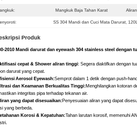
angkuk:
Mangkuk Baja Tahan Karat
Alira
enyoroti:
SS 304 Mandi dan Cuci Mata Darurat
, 
120L
eskripsi Produk
0-2010 Mandi darurat dan eyewash 304 stainless steel dengan t
ktifisasi cepat & Shower aliran tinggi
: Segera diaktifkan dengan tu
on darurat yang cepat.
fisiensi Aerosol Eyewash:
Semprot dalam 1 detik dengan push-handl
iltrasi dan Keamanan Berkualitas Tinggi:
Menghilangkan kotoran den
stikan integritas pipa terhadap tekanan air.
liran yang dapat disesuaikan:
Penyesuaian aliran yang dapat disesu
si yang berbeda.
etahanan Korosi & Kepatuhan:
Tahan larutan korosif, memenuhi AN
stri.