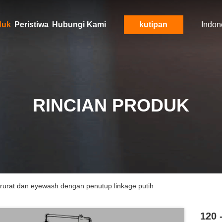
duk
Peristiwa
Hubungi Kami
kutipan
Indon
RINCIAN PRODUK
rurat dan eyewash dengan penutup linkage putih
120 