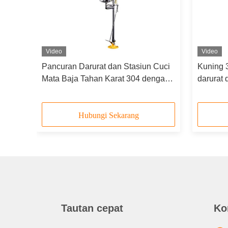
Video
Video
andi
Pancuran Darurat dan Stasiun Cuci
Kuning 3
p
Mata Baja Tahan Karat 304 dengan
darurat
Kepala Semprot Ganda dan
dan lam
Mangkuk Baja Tahan Karat
Hubungi Sekarang
Tautan cepat
Ko