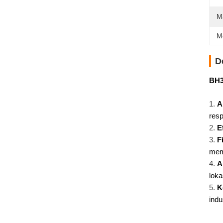
M
M
D
BH3
A
resp
E
F
mema
A
loka
K
indu