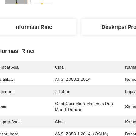
Informasi Rinci
Deskripsi Pr
nformasi Rinci
empat Asal
Cina
Nama
rtifikasi
ANSI Z358.1.2014
Nomo
aminan:
1 Tahun
Laju 
Obat Cuci Mata Majemuk Dan 
nis:
Sempr
Mandi Darurat
egara Asal:
Cina
Katup
epatuhan:
ANSI Z358.1.2014（OSHA）
Baha