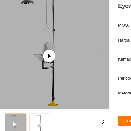
Eyew
MOQ:
Harga:
Kemas
Period
Metod
Dap