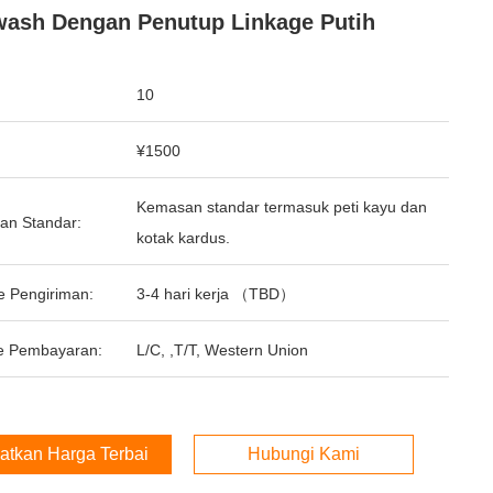
ash Dengan Penutup Linkage Putih
10
¥1500
Kemasan standar termasuk peti kayu dan
an Standar:
kotak kardus.
e Pengiriman:
3-4 hari kerja （TBD）
e Pembayaran:
L/C, ,T/T, Western Union
atkan Harga Terbaik
Hubungi Kami