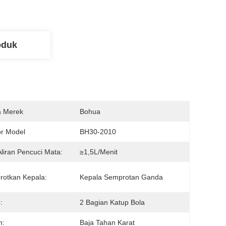
oduk
 Merek
Bohua
r Model
BH30-2010
Aliran Pencuci Mata:
≥1,5L/menit
otkan Kepala:
Kepala Semprotan Ganda
:
2 Bagian Katup Bola
n:
Baja Tahan Karat