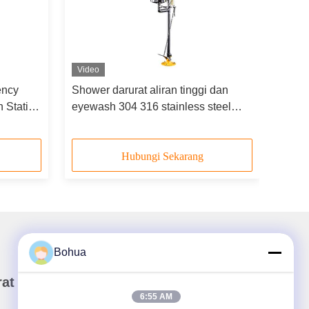
Video
ency
Shower darurat aliran tinggi dan
 Station
eyewash 304 316 stainless steel
dual spray head
Hubungi Sekarang
Bohua
rat Kabar Kami
6:55 AM