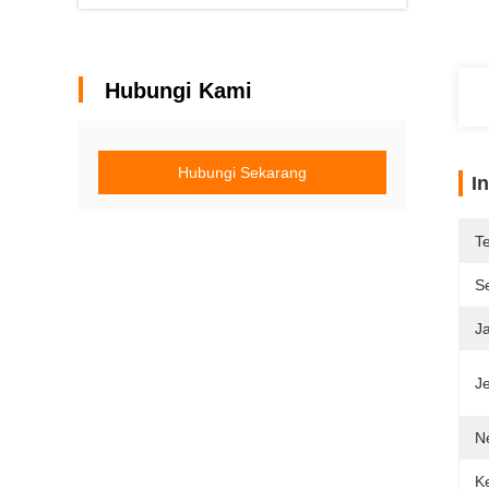
Hubungi Kami
Hubungi Sekarang
I
T
Se
J
Je
N
K