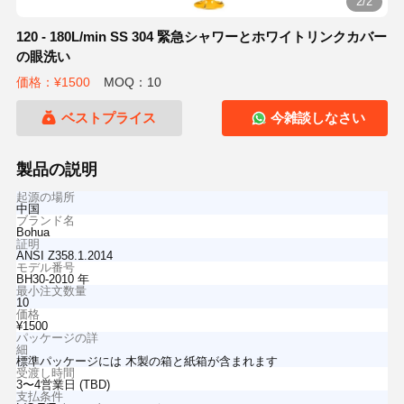
2/2
120 - 180L/min SS 304 緊急シャワーとホワイトリンクカバー
の眼洗い
価格：¥1500
MOQ：10
ベストプライス
今雑談しなさい
製品の説明
起源の場所
中国
ブランド名
Bohua
証明
ANSI Z358.1.2014
モデル番号
BH30-2010 年
最小注文数量
10
価格
¥1500
パッケージの詳
細
標準パッケージには 木製の箱と紙箱が含まれます
受渡し時間
3〜4営業日 (TBD)
支払条件