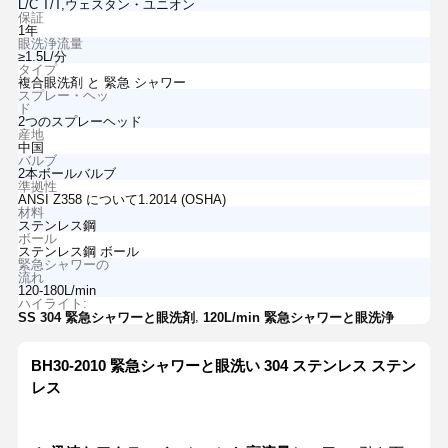
L/C T/T,ウェスタン・ユニオン
保証
1年
眼洗浄流量
≥1.5L/分
タイプ
複合眼洗剤 と 緊急 シャワー
スプレー・ヘッ
ド
2つのスプレーヘッド
産地
中国
バルブ
2本ボールバルブ
準拠性
ANSI Z358 について1.2014 (OSHA)
材料
ステンレス鋼
ボール
ステンレス鋼 ボール
緊急シャワーの
流れ
120-180L/min
ハイライト:
,
SS 304 緊急シャワーと眼洗剤
120L/min 緊急シャワーと眼洗浄
BH30-2010 緊急シャワーと眼洗い 304 ステンレス ステン
レス