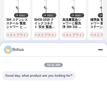
品質管理
私達と連絡
ニュース
ケース
304 ステンレス
BH30-1018 ク
高流量緊急シ
標準版 緊急
スチール 緊急
イックコネク
ャワーと眼洗
ャワー 眼洗
シャワー と 眼
ト 安全 緊急シ
浄 304 316 ス
ステーショ
洗い ステーシ
ャワー 眼洗浄
テンレス鋼の
ABS 素材 
ョン 二重 噴霧
耐腐食性
ダブルスプレ
ベストプライス
ベストプライス
ベストプライス
ベストプラ
頭 と ステンレ
ー頭
ス スチール ボ
ウル
ブログ
今雑談しなさ
Bohua
い
Desktop Site
ホーム
企業情報
お問い合わせ
緊急 シャワー と 目 洗い
10:31 AM
地図
プライバシーポリシー規約
品質
緊急 シャワー と 目 洗い
中国工場.Copyright © 2026 Shanghai
温水 眼洗剤
Good day, what product are you looking for?
Bohua Safety Device Co., Ltd. All Rights Reserved.
壁に装着された眼洗いステーション
カウンタートップの眼洗いステーション
フットペダル眼洗いステーション