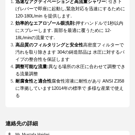
迅速なアクティベーションと高流量シャワー
: 引き下
げレバーで即座に起動し,緊急対応を迅速にするために
120-180L/min を提供します.
効率的なエアロゾール眼洗剤:
押すハンドルで1秒以内
にスプレーします. 面部を最適に覆うために 12-
18L/minの流量です.
高品質のフィルタリングと安全性
高密度フィルターで
汚れを取り除きます 304の鋳造部品は 水圧に対するパ
イプの整合性を保証します
調整可能な流量:
異なる場所の水圧に合わせて調整でき
る流量調整
耐腐食性と適合性
腐食性溶液に耐性があり ANSI Z358
に準拠しています12014年の標準で 多様な産業で使え
る
連絡先の詳細
Mr. Mustafa Haidari