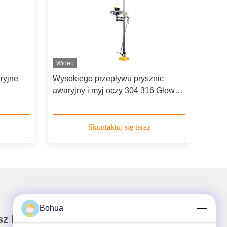
Wideo
ryjne
Wysokiego przepływu prysznic
awaryjny i myj oczy 304 316 Głowy
rdzewnej
podwójnych oprysków ze stali
nierdzewnej
Skontaktuj się teraz
Bohua
z biuletyn