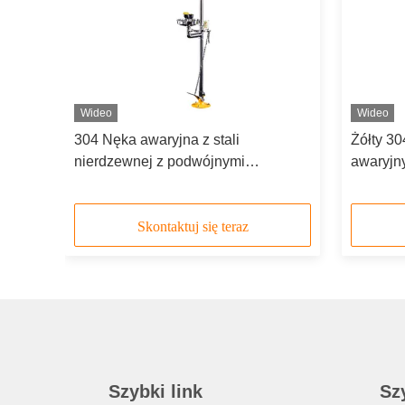
Wideo
Wideo
u i
304 Nęka awaryjna z stali
Żółty 30
304 z
nierdzewnej z podwójnymi
awaryjny
 ABS
głowicami rozpylającymi i miską ze
alarmem
stali nierdzewnej
Skontaktuj się teraz
Szybki link
Sz