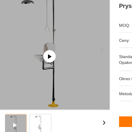
Prys
MOQ:
Ceny:
Stand
Opako
Okres 
Metoda