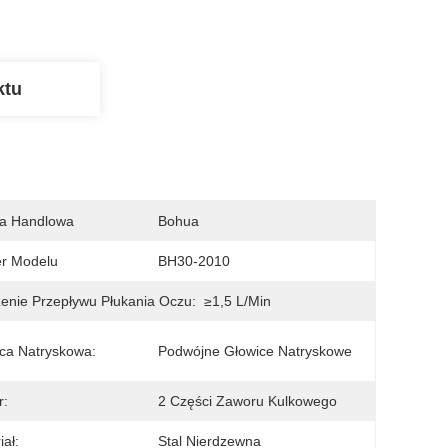
ktu
a Handlowa
Bohua
r Modelu
BH30-2010
enie Przepływu Płukania Oczu:
≥1,5 L/min
ca Natryskowa:
Podwójne Głowice Natryskowe
r:
2 Części Zaworu Kulkowego
iał:
Stal Nierdzewna