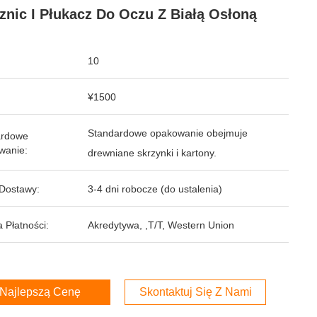
znic I Płukacz Do Oczu Z Białą Osłoną
10
¥1500
Standardowe opakowanie obejmuje
ardowe
wanie:
drewniane skrzynki i kartony.
Dostawy:
3-4 dni robocze (do ustalenia)
 Płatności:
Akredytywa, ,T/T, Western Union
Najlepszą Cenę
Skontaktuj Się Z Nami