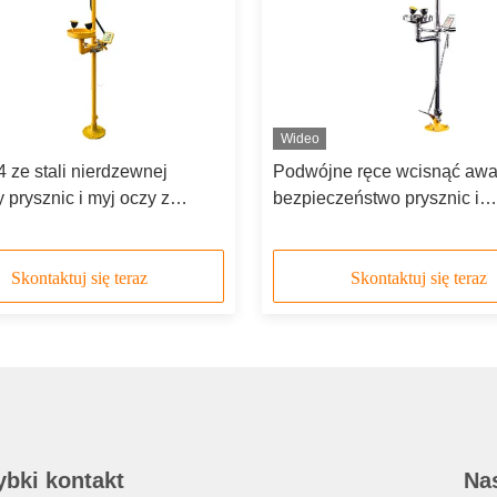
Wideo
4 ze stali nierdzewnej
Podwójne ręce wcisnąć awa
 prysznic i myj oczy z
bezpieczeństwo prysznic i
 dźwiękowym i świetlnym
oczyszczalnia 304 stali nie
Skontaktuj się teraz
Skontaktuj się teraz
ybki kontakt
Nas