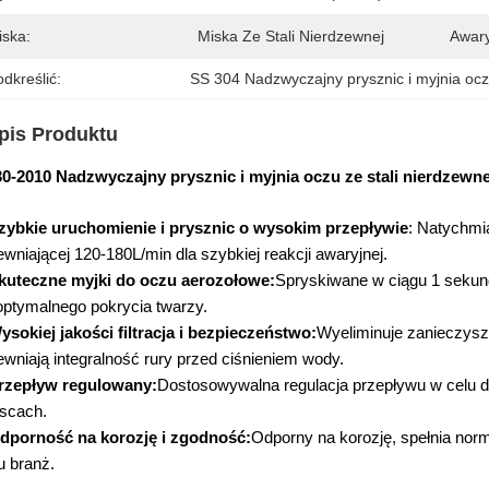
iska:
Miska Ze Stali Nierdzewnej
Awary
dkreślić:
SS 304 Nadzwyczajny prysznic i myjnia oc
pis Produktu
0-2010 Nadzwyczajny prysznic i myjnia oczu ze stali nierdzewnej
zybkie uruchomienie i prysznic o wysokim przepływie
: Natychmi
wniającej 120-180L/min dla szybkiej reakcji awaryjnej.
kuteczne myjki do oczu aerozołowe:
Spryskiwane w ciągu 1 sekun
optymalnego pokrycia twarzy.
ysokiej jakości filtracja i bezpieczeństwo:
Wyeliminuje zanieczyszc
wniają integralność rury przed ciśnieniem wody.
rzepływ regulowany:
Dostosowywalna regulacja przepływu w celu d
jscach.
dporność na korozję i zgodność:
Odporny na korozję, spełnia nor
u branż.