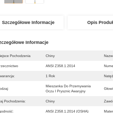
Szczegółowe Informacje
Opis Produ
zczegółowe Informacje
iejsce Pochodzenia
Chiny
Nazw
rzecznictwo
ANSI Z358.1.2014
Nume
warancja:
1 Rok
Natęż
Mieszanka Do Przemywania 
odzaj:
Głowi
Oczu I Prysznic Awaryjny
raj Pochodzenia:
Chiny
Zawó
godność:
ANSI Z358.1.2014 (OSHA)
Mater