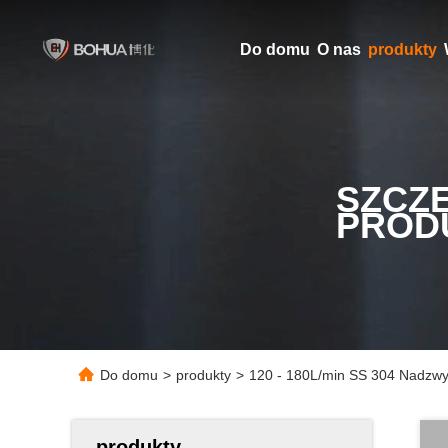
Do domu
O nas
produkty
SZCZ
PROD
Do domu
>
produkty
>
120 - 180L/min SS 304 Nadzwycz
produkty