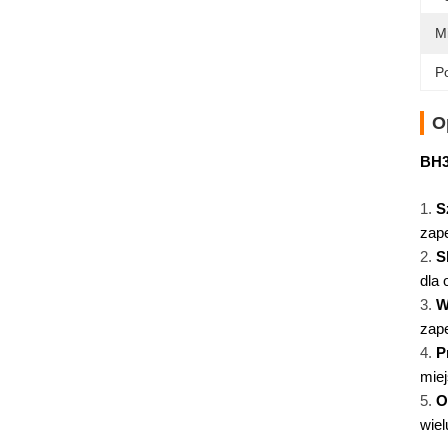
M
Po
O
BH3
S
zape
S
dla 
W
zape
P
mie
O
wiel