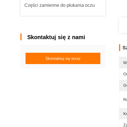
Części zamienne do płukania oczu
Skontaktuj się z nami
S
Skontaktuj się teraz
M
O
G
R
K
Z