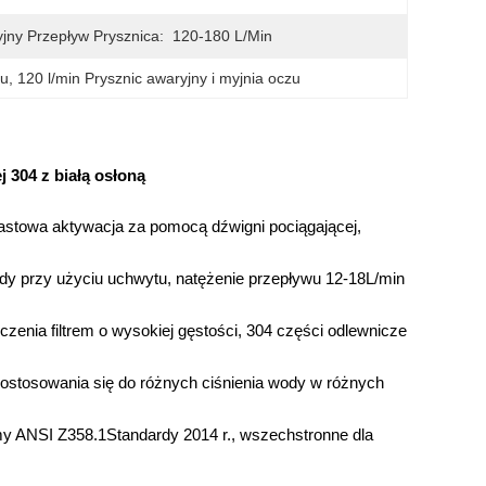
jny Przepływ Prysznica:
120-180 L/min
zu
, 
120 l/min Prysznic awaryjny i myjnia oczu
 304 z białą osłoną
astowa aktywacja za pomocą dźwigni pociągającej,
dy przy użyciu uchwytu, natężenie przepływu 12-18L/min
zenia filtrem o wysokiej gęstości, 304 części odlewnicze
ostosowania się do różnych ciśnienia wody w różnych
my ANSI Z358.1Standardy 2014 r., wszechstronne dla