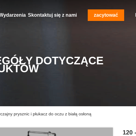
Wydarzenia
Skontaktuj się z nami
zacytować
EGÓŁY DOTYCZĄCE
UKTÓW
ajny prysznic i płukacz do oczu z białą osłoną
120 