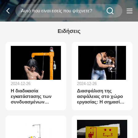
Ειδήσεις
2024-12-26
2024-12-26
Η διαδικασία
Διασφάλιση της
εγκατάστασης των
ασφάλειας στο χώρο
συνδυασμένων
εργασίας: Η σημασία
σταθμών πλύσης
της ορθής
ματιών Bohua: Ένα
διαμόρφωσης
βήμα προς το βήμα
σταθμών πλύσης
ταξίδι
ματιών