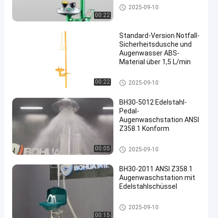
Notfalldusche und Augenwas
2025-09-10
ch
00:22
Standard-Version Notfall-
Sicherheitsdusche und
Augenwasser ABS-
Material über 1,5 L/min
Notfalldusche und Augenwas
00:22
2025-09-10
ch
BH30-5012 Edelstahl-
Pedal-
Augenwaschstation ANSI
Z358.1 Konform
Notfalldusche und Augenwas
00:05
2025-09-10
ch
BH30-2011 ANSI Z358.1
Augenwaschstation mit
Edelstahlschüssel
Notfalldusche und Augenwas
2025-09-10
ch
00:15