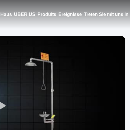
Haus
ÜBER US
Produits
Ereignisse
Treten Sie mit uns i