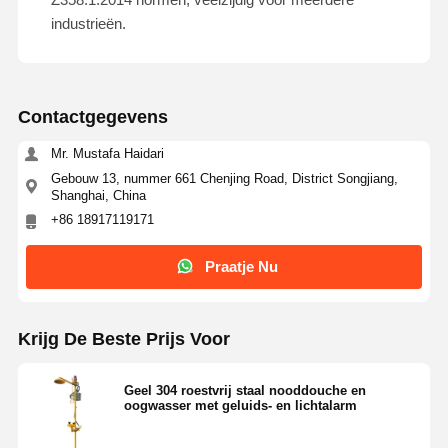
industrieën.
Contactgegevens
Mr. Mustafa Haidari
Gebouw 13, nummer 661 Chenjing Road, District Songjiang,
Shanghai, China
+86 18917119171
Praatje Nu
Krijg De Beste Prijs Voor
Thuis
Producten
Over Ons
Fabriekstocht
Geel 304 roestvrij staal nooddouche en
oogwasser met geluids- en lichtalarm