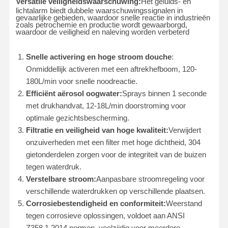
Versatile veiligheidswaarschuwing:
Het geluids- en
lichtalarm biedt dubbele waarschuwingssignalen in
gevaarlijke gebieden, waardoor snelle reactie in industrieën
zoals petrochemie en productie wordt gewaarborgd,
waardoor de veiligheid en naleving worden verbeterd
Snelle activering en hoge stroom douche
:
Onmiddellijk activeren met een aftrekhefboom, 120-
180L/min voor snelle noodreactie.
Efficiënt aërosol oogwater:
Sprays binnen 1 seconde
met drukhandvat, 12-18L/min doorstroming voor
optimale gezichtsbescherming.
Filtratie en veiligheid van hoge kwaliteit:
Verwijdert
onzuiverheden met een filter met hoge dichtheid, 304
gietonderdelen zorgen voor de integriteit van de buizen
tegen waterdruk.
Verstelbare stroom:
Aanpasbare stroomregeling voor
verschillende waterdrukken op verschillende plaatsen.
Corrosiebestendigheid en conformiteit:
Weerstand
tegen corrosieve oplossingen, voldoet aan ANSI
Z358.1.2014 normen, veelzijdig voor meerdere