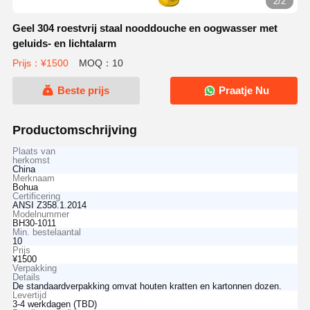
2/2
Geel 304 roestvrij staal nooddouche en oogwasser met
geluids- en lichtalarm
Prijs：¥1500
MOQ：10
Beste prijs
Praatje Nu
Productomschrijving
Plaats van
herkomst
China
Merknaam
Bohua
Certificering
ANSI Z358.1.2014
Modelnummer
BH30-1011
Min. bestelaantal
10
Prijs
¥1500
Verpakking
Details
De standaardverpakking omvat houten kratten en kartonnen dozen.
Levertijd
3-4 werkdagen (TBD)