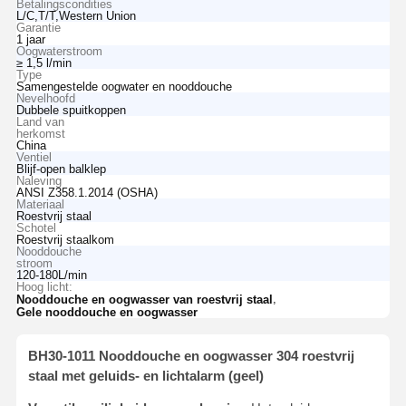
Betalingscondities
L/C,T/T,Western Union
Garantie
1 jaar
Oogwaterstroom
≥ 1,5 l/min
Type
Samengestelde oogwater en nooddouche
Nevelhoofd
Dubbele spuitkoppen
Land van
herkomst
China
Ventiel
Blijf-open balklep
Naleving
ANSI Z358.1.2014 (OSHA)
Materiaal
Roestvrij staal
Schotel
Roestvrij staalkom
Nooddouche
stroom
120-180L/min
Hoog licht:
,
Nooddouche en oogwasser van roestvrij staal
Gele nooddouche en oogwasser
BH30-1011 Nooddouche en oogwasser 304 roestvrij
staal met geluids- en lichtalarm (geel)