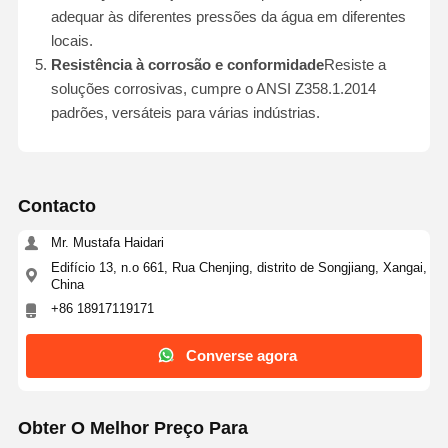
adequar às diferentes pressões da água em diferentes
locais.
Resistência à corrosão e conformidade
Resiste a
soluções corrosivas, cumpre o ANSI Z358.1.2014
padrões, versáteis para várias indústrias.
Contacto
Mr. Mustafa Haidari
Edifício 13, n.o 661, Rua Chenjing, distrito de Songjiang, Xangai,
China
+86 18917119171
Converse agora
Lar
Produtos
Sobre Nós
Visita À
Fábrica
Obter O Melhor Preço Para