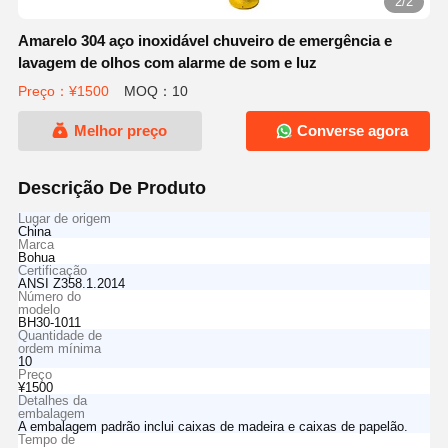
2/2
Amarelo 304 aço inoxidável chuveiro de emergência e
lavagem de olhos com alarme de som e luz
Preço：¥1500
MOQ：10
Melhor preço
Converse agora
Descrição De Produto
Lugar de origem
China
Marca
Bohua
Certificação
ANSI Z358.1.2014
Número do
modelo
BH30-1011
Quantidade de
ordem mínima
10
Preço
¥1500
Detalhes da
embalagem
A embalagem padrão inclui caixas de madeira e caixas de papelão.
Tempo de