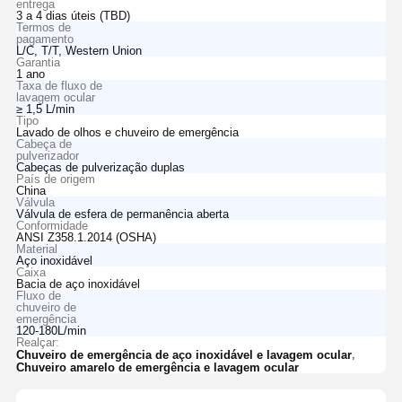
entrega
3 a 4 dias úteis (TBD)
Termos de
pagamento
L/C, T/T, Western Union
Garantia
1 ano
Taxa de fluxo de
lavagem ocular
≥ 1,5 L/min
Tipo
Lavado de olhos e chuveiro de emergência
Cabeça de
pulverizador
Cabeças de pulverização duplas
País de origem
China
Válvula
Válvula de esfera de permanência aberta
Conformidade
ANSI Z358.1.2014 (OSHA)
Material
Aço inoxidável
Caixa
Bacia de aço inoxidável
Fluxo de
chuveiro de
emergência
120-180L/min
Realçar:
,
Chuveiro de emergência de aço inoxidável e lavagem ocular
Chuveiro amarelo de emergência e lavagem ocular