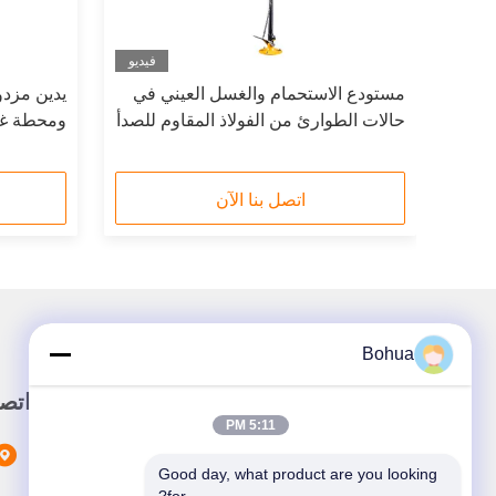
فيديو
فيديو
ت
مستودع الاستحمام والغسل العيني في
يدين مزدو
وارئ من الفولاذ المقاوم للصدأ 304
حالات الطوارئ من الفولاذ المقاوم للصدأ
304 مع رؤوس رش مزدوجة وعاء
المقاوم ل
الفولاذ المقاوم للصدأ
اتصل بنا الآن
Bohua
وصلة سريعة
اتص
5:11 PM
المنزل
Good day, what product are you looking 
المنتجات