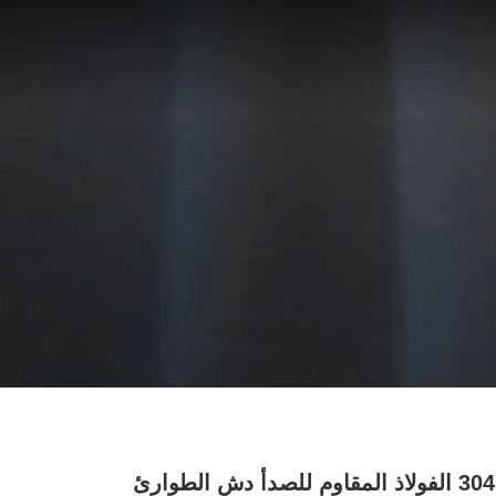
الصفراء 304 الفولاذ المقاوم للصدأ دش الطوارئ