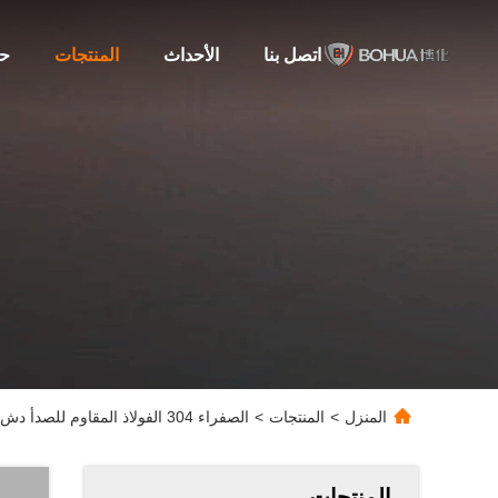
اتصل بنا
الأحداث
المنتجات
حو
المنزل
>
المنتجات
>
الصفراء 304 الفولاذ المقاوم للصدأ دش الطوارئ وغسول العينين مع إنذار صوتي وضوئي
المنتجات