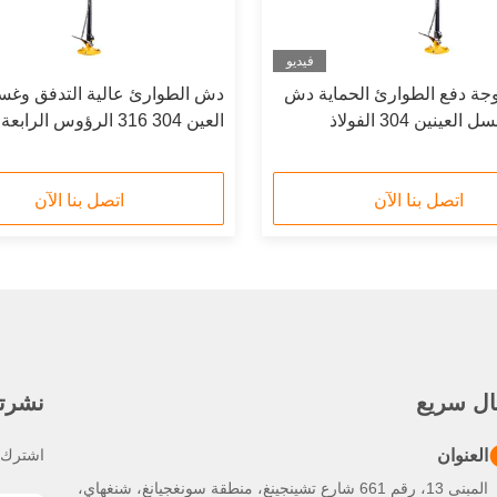
فيديو
جة دفع الطوارئ الحماية دش
دش الطوارئ عالية التدفق وغس
ومحطة غسل العينين 304 الفولاذ
العين 304 316 الرؤوس الراب
لصدأ
من الفولاذ المقاوم للصدأ
اتصل بنا الآن
اتصل بنا الآن
ال سريع
نشرتنا
العنوان
اشترك ف
المبنى 13، رقم 661 شارع تشينجينغ، منطقة سونغجيانغ، شنغهاي،