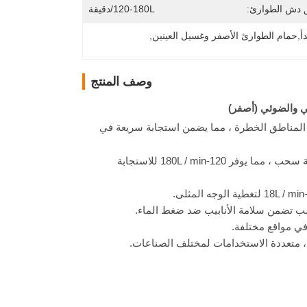
 دش الطوارئ:
120-180L/دقيقة
أ,حمام الطوارئ الأصفر وغسيل العينين
, 
وصف المنتج
ي المناطق الخطرة ، مما يضمن استجابة سريعة في
: يتم تنشيطه على الفور بواسطة رافعة سحب ، مما يوفر 120-180L / min للاستجابة
في مواقع مختلفة.