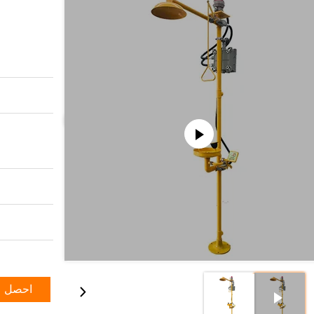
احصل ع