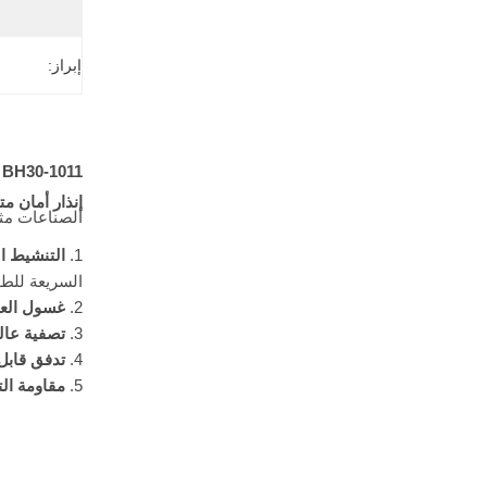
إبراز:
BH30-1011 حمام الطوارئ وغسيل العينين 304 الفولاذ المقاوم للصدأ مع الإنذار الصوتي والضوئي (أصفر)
إنذار أمان م
الصناعات مثل 
التنشيط ال
السريعة للطو
غسول العين
تصفية عالي
تدفق قابل 
مقاومة الت