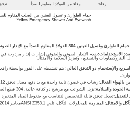
وعاء:
وعاء من الفولاذ المقاوم للصدأ
تدفق
حمام الطوارئ و غسول العينين من الصلب المقاوم للصد
Yellow Emergency Shower And Eyewash
تعدد الاستخدامات:
يقدم الإنذار الصوتي والضوئي إشارات إنذار مزدوجة ف
البتروكيماويات والتصنيع ، وتعزيز السلامة والامتثال
سريع والإستحمام ذو التدفق العالي
ارئ.
 بالهواء الفعال:
رشات في غضون ثانية واحدة مع يد دفع، معدل تدفق 12-18L / min لتغطية الوجه المثلى.
ة الجودة والسلامة:
يزيل الشوائب مع مرشح ذو كثافة عالية، 304 قطع الصب تضمن سلامة الأنابيب ضد ضغط الماء.
للتعديل:
تعديل تدفق قابلة للتخصيص لتتناسب مع ضغوط المياه المتغيرة 
آكل والامتثال:
المقاومة للمحلولات التآكل، تلبي ANSI Z358.1معايير 2014، متعددة الاستخدامات لمختلف الصناعات.