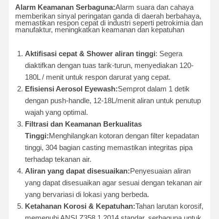
Alarm Keamanan Serbaguna:
Alarm suara dan cahaya
memberikan sinyal peringatan ganda di daerah berbahaya,
memastikan respon cepat di industri seperti petrokimia dan
manufaktur, meningkatkan keamanan dan kepatuhan
Aktifisasi cepat & Shower aliran tinggi
: Segera
diaktifkan dengan tuas tarik-turun, menyediakan 120-
180L / menit untuk respon darurat yang cepat.
Efisiensi Aerosol Eyewash:
Semprot dalam 1 detik
dengan push-handle, 12-18L/menit aliran untuk penutup
wajah yang optimal.
Filtrasi dan Keamanan Berkualitas
Tinggi:
Menghilangkan kotoran dengan filter kepadatan
tinggi, 304 bagian casting memastikan integritas pipa
terhadap tekanan air.
Aliran yang dapat disesuaikan:
Penyesuaian aliran
yang dapat disesuaikan agar sesuai dengan tekanan air
yang bervariasi di lokasi yang berbeda.
Ketahanan Korosi & Kepatuhan:
Tahan larutan korosif,
memenuhi ANSI Z358.1.2014 standar, serbaguna untuk