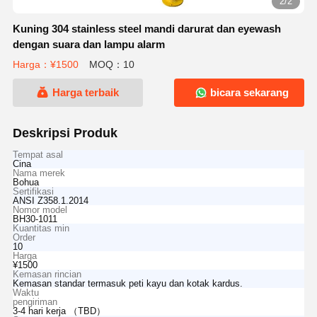
2/2
Kuning 304 stainless steel mandi darurat dan eyewash
dengan suara dan lampu alarm
Harga：¥1500
MOQ：10
Harga terbaik
bicara sekarang
Deskripsi Produk
Tempat asal
Cina
Nama merek
Bohua
Sertifikasi
ANSI Z358.1.2014
Nomor model
BH30-1011
Kuantitas min
Order
10
Harga
¥1500
Kemasan rincian
Kemasan standar termasuk peti kayu dan kotak kardus.
Waktu
pengiriman
3-4 hari kerja （TBD）