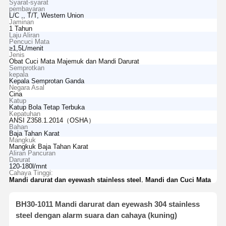
Syarat-syarat
pembayaran
L/C ,, T/T, Western Union
Jaminan
1 Tahun
Laju Aliran
Pencuci Mata
≥1,5L/menit
Jenis
Obat Cuci Mata Majemuk dan Mandi Darurat
Semprotkan
kepala
Kepala Semprotan Ganda
Negara Asal
Cina
Katup
Katup Bola Tetap Terbuka
Kepatuhan
ANSI Z358.1.2014（OSHA）
Bahan
Baja Tahan Karat
Mangkuk
Mangkuk Baja Tahan Karat
Aliran Pancuran
Darurat
120-180l/mnt
Cahaya Tinggi:
,
Mandi darurat dan eyewash stainless steel
Mandi dan Cuci Mata
BH30-1011 Mandi darurat dan eyewash 304 stainless
steel dengan alarm suara dan cahaya (kuning)