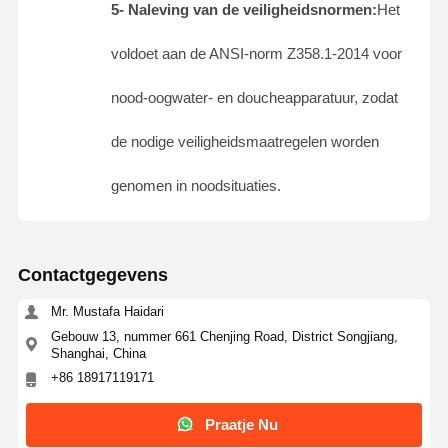
5- Naleving van de veiligheidsnormen:
Het
voldoet aan de ANSI-norm Z358.1-2014 voor
Kwaliteitscont
NEEM
Nieuws
Gevallen
Role
CONTACT
MET ONS
nood-oogwater- en doucheapparatuur, zodat
OP
de nodige veiligheidsmaatregelen worden
genomen in noodsituaties.
Blog
Praatje Nu
Contactgegevens
Nooddouche en oogwas
Mr. Mustafa Haidari
Tempered Water Oogwater
Gebouw 13, nummer 661 Chenjing Road, District Songjiang,
Shanghai, China
Wandmontage oogwasstation
+86 18917119171
Oogwasstation op het bureau
Praatje Nu
Voetpedaal oogwasstation