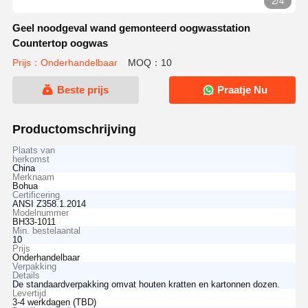
2/4
Geel noodgeval wand gemonteerd oogwasstation
Countertop oogwas
Prijs：Onderhandelbaar
MOQ：10
Beste prijs
Praatje Nu
Productomschrijving
Plaats van
herkomst
China
Merknaam
Bohua
Certificering
ANSI Z358.1.2014
Modelnummer
BH33-1011
Min. bestelaantal
10
Prijs
Onderhandelbaar
Verpakking
Details
De standaardverpakking omvat houten kratten en kartonnen dozen.
Levertijd
3-4 werkdagen (TBD)