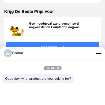
Gesloten oogwasstation
Krijg De Beste Prijs Voor
Elektrische verwarming oogwasser
Geel noodgeval wand gemonteerd
oogwasstation Countertop oogwas
Vriesbestendige oogwasser
Draagbaar oogwater voor noodgevallen
Doorgaan
Gepersonaliseerd oogwater
Bohua
Onderdelen voor oogwater
Geadviseerde Producten
12:44 PM
Good day, what product are you looking for?
BH33-1010
Automatische
Groene
Standaard
Compact
op de muur
wandmontage
versie met
Duurzaam
gemonteerde
oogwasstation
aluminium