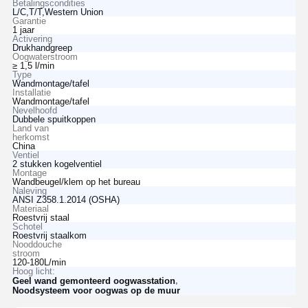
Betalingscondities
L/C,T/T,Western Union
Garantie
1 jaar
Activering
Drukhandgreep
Oogwaterstroom
≥ 1,5 l/min
Type
Wandmontage/tafel
Installatie
Wandmontage/tafel
Nevelhoofd
Dubbele spuitkoppen
Land van
herkomst
China
Ventiel
2 stukken kogelventiel
Montage
Wandbeugel/klem op het bureau
Naleving
ANSI Z358.1.2014 (OSHA)
Materiaal
Roestvrij staal
Schotel
Roestvrij staalkom
Nooddouche
stroom
120-180L/min
Hoog licht:
,
Geel wand gemonteerd oogwasstation
Noodsysteem voor oogwas op de muur