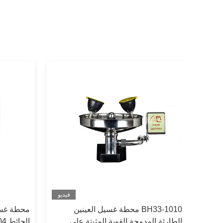
فيديو
BH33-1010 محطة غسيل العينين
محطة غسل 
الطارئة المدمجة القوية المثبتة على