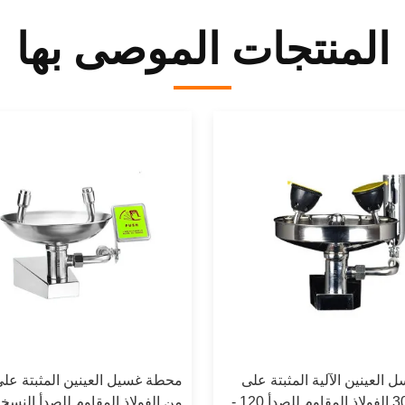
المنتجات الموصى بها
العينين الآلية المثبتة على
محطة غسيل العينين المثبتة على
الحائط 304 الفولاذ المقاوم للصدأ 120 -
من الفولاذ المقاوم للصدأ النسخ