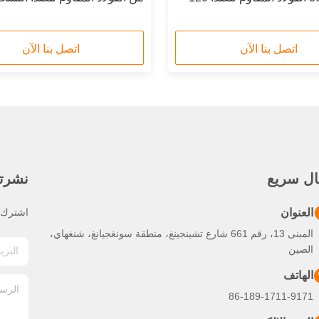
القياسية مع قاعدة سبيكة الألوم
اتصل بنا الآن
اتصل بنا الآن
ال سريع
نشرتنا
العنوان
اشترك ف
المبنى 13، رقم 661 شارع تشينجينغ، منطقة سونغجيانغ، شنغهاي،
الصين
الهاتف
86-189-1711-9171