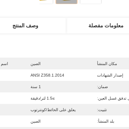
معلومات مفصلة
وصف المنتج
مكان المنشأ
الصين
اسم ا
إصدار الشهادات
ANSI Z358.1.2014
ضمان:
1 سنة
 تدفق غسل العين:
≥1.5 لتر/دقيقة
تثبيت:
يعلق على الحائط/كونترتوب
بلد المنشأ:
الصين