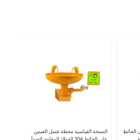
 الحائط
النسخة القياسية محطة غسل العينين
ة
على الحائط 304 الفولاذ المقاوم للصدأ