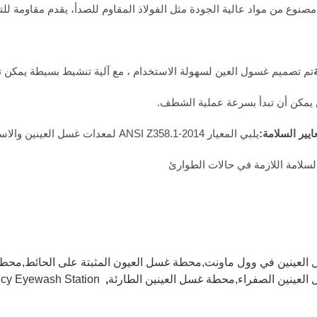
مصنوع من مواد عالية الجودة مثل الفولاذ المقاوم للصدأ، يقدم مقاومة لل
تم تصميم غسول العين لسهولة الاستخدام ، مع آلية تنشيط بسيطة يمكن تش
يمكن أن تبدأ بسرعة عملية الشطف.
يلبي المعيار ANSI Z358.1-2014 لمعدات 
 السلامة اللازمة في حالات الطوارئ
لعينين في وول ماونت,محطة غسل العيون المثبتة على الحائط,محطة غ
لعينين الصفراء,محطة غسل العينين الطارئة
,
cy Eyewash Station