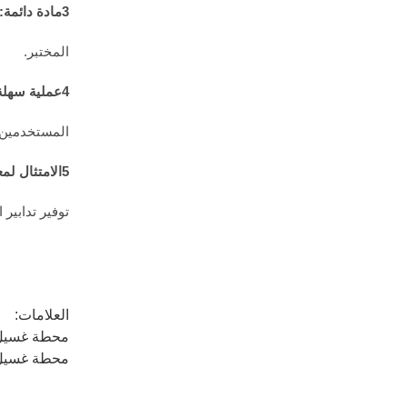
3مادة دائمة:
المختبر.
4عملية سهلة
المستخدمين 
5الامتثال لمعايير السلامة:
توفير تدابير
العلامات:
محطة غسيل ا
محطة غسيل ا