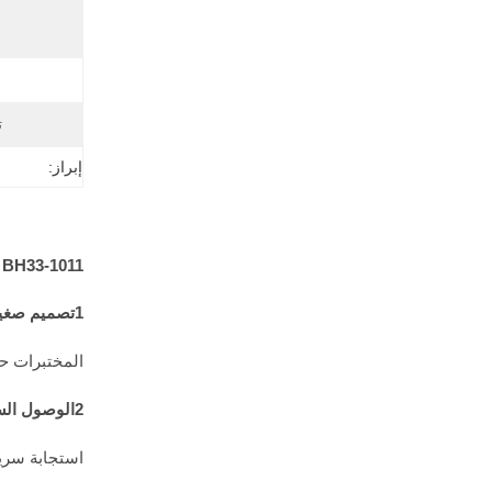
ت
إبراز:
BH33-1011 غسول العيون المثبت على الحائط / الطاولة
1تصميم صغير:
المختبرات ح
2الوصول السريع:
استجابة سريع