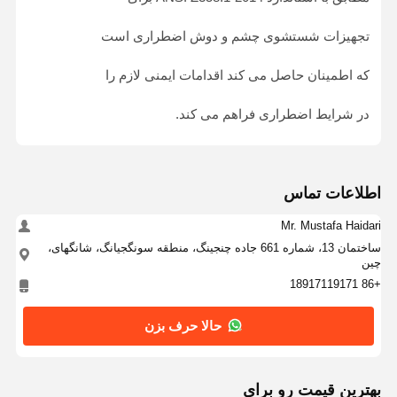
تجهیزات شستشوی چشم و دوش اضطراری است
کنترل کیفیت
با ما تماس
اخبار
موارد
که اطمینان حاصل می کند اقدامات ایمنی لازم را
بگیرید
در شرایط اضطراری فراهم می کند.
وبلاگ
حالا حرف بزن
اطلاعات تماس
Mr. Mustafa Haidari
حمام اضطراری و شستشوی چشم
ساختمان 13، شماره 661 جاده چنجینگ، منطقه سونگجیانگ، شانگهای،
چین
شستشوی چشم آب سرد شده
+86 18917119171
ایستگاه شستشوی چشم نصب شده روی دیوار
حالا حرف بزن
ایستگاه شستشوی چشم
ایستگاه شستشوی چشم با پدال پا
بهترين قيمت رو براي