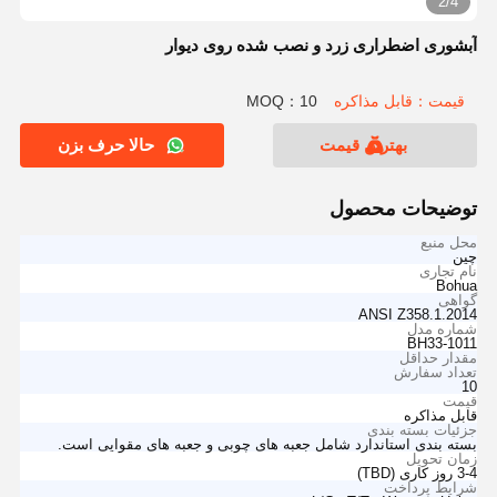
2/4
آبشوری اضطراری زرد و نصب شده روی دیوار
قیمت：قابل مذاکره
MOQ：10
بهترین قیمت
حالا حرف بزن
توضیحات محصول
محل منبع
چین
نام تجاری
Bohua
گواهی
ANSI Z358.1.2014
شماره مدل
BH33-1011
مقدار حداقل
تعداد سفارش
10
قیمت
قابل مذاکره
جزئیات بسته بندی
بسته بندی استاندارد شامل جعبه های چوبی و جعبه های مقوایی است.
زمان تحویل
3-4 روز کاری (TBD)
شرایط پرداخت