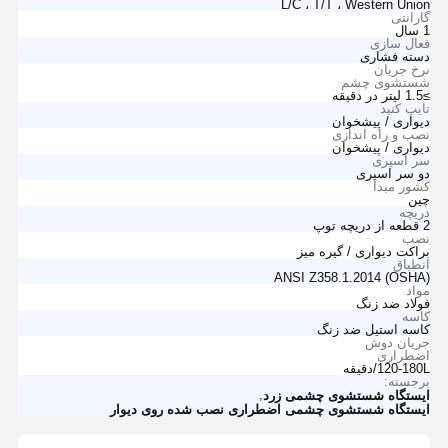
L/C ، T/T ، Western Union
گارانتی
1 سال
فعال سازی
دسته فشاری
نرخ جریان
شستشوی چشم
≥1.5 لیتر در دقیقه
تایپ کنید
دیواری / پیشخوان
نصب و راه اندازی
دیواری / پیشخوان
سر اسپری
دو سر اسپری
کشور مبدا
چین
دریچه
2 قطعه از دریچه توپ
نصب
براکت دیواری / گیره میز
انطباق
ANSI Z358.1.2014 (OSHA)
مواد
فولاد ضد زنگ
کاسه
کاسه استیل ضد زنگ
جریان دوش
اضطراری
120-180L/دقیقه
برجسته:
,
ایستگاه شستشوی چشمی زرد
ایستگاه شستشوی چشمی اضطراری نصب شده روی دیوار