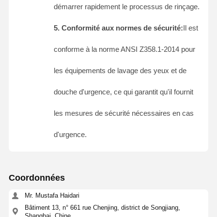
démarrer rapidement le processus de rinçage.
5. Conformité aux normes de sécurité:
Il est
Contrôle De
Nous
Nouvelles
Les Affaires
La Qualité
Contacter
conforme à la norme ANSI Z358.1-2014 pour
les équipements de lavage des yeux et de
douche d'urgence, ce qui garantit qu'il fournit
Le Blog
Causez
Maintenant
les mesures de sécurité nécessaires en cas
d'urgence.
Douche d'urgence et lavage des yeux
Laver à l'eau tempérée les yeux
Station de lavage des yeux montée sur le mur
Coordonnées
Station de lavage des yeux au comptoir
Mr. Mustafa Haidari
Bâtiment 13, n° 661 rue Chenjing, district de Songjiang,
Station de lavage des yeux à pédale de pied
Shanghai, Chine