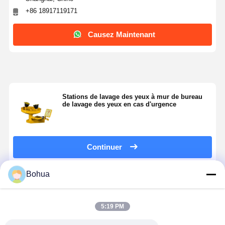
+86 18917119171
Station de lavage des yeux fermée
Causez Maintenant
Laver à l' électricité pour les yeux
Rinçage pour les yeux résistant au gel
Laverie pour les yeux d'urgence portable
Stations de lavage des yeux à mur de bureau
Rinçage pour les yeux personnalisé
de lavage des yeux en cas d'urgence
Pièces de rechange pour les lavages oculaires
Continuer
Bohua
Produits Recommandés
5:19 PM