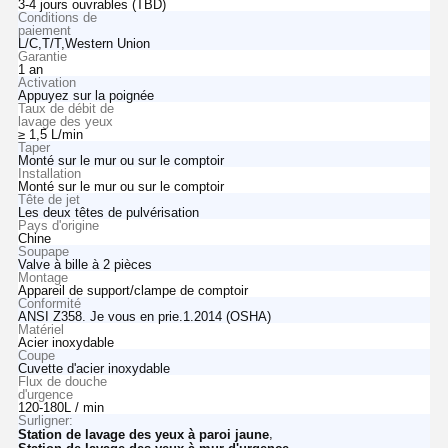
3-4 jours ouvrables (TBD)
Conditions de
paiement
L/C,T/T,Western Union
Garantie
1 an
Activation
Appuyez sur la poignée
Taux de débit de
lavage des yeux
≥ 1,5 L/min
Taper
Monté sur le mur ou sur le comptoir
Installation
Monté sur le mur ou sur le comptoir
Tête de jet
Les deux têtes de pulvérisation
Pays d'origine
Chine
Soupape
Valve à bille à 2 pièces
Montage
Appareil de support/clampe de comptoir
Conformité
ANSI Z358. Je vous en prie.1.2014 (OSHA)
Matériel
Acier inoxydable
Coupe
Cuvette d'acier inoxydable
Flux de douche
d'urgence
120-180L / min
Surligner:
,
Station de lavage des yeux à paroi jaune