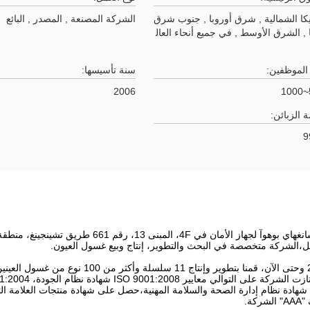
كا الشمالية , شرق أوروبا , جنوب شرق
الشركة المصنعة , المصدر , البائع
 , الشرق الأوسط , في جميع أنحاء العال
الموظفين:
سنة تأسيسها:
2006
 الزبائن:
9
وتقع شركة شانغهاي بوهوآ لجهاز الأمان في
قل،الشركة متخصصة في البحث والتطوير، إنتاج وبيع غسول العيون.
منذ عام 2006 وحتى الآن، قمنا بتطوير وإ
18001:2007 شهادة نظام إدارة الصحة والسلامة المهنية،حصل على شهادة منتجات العلامة
كة.