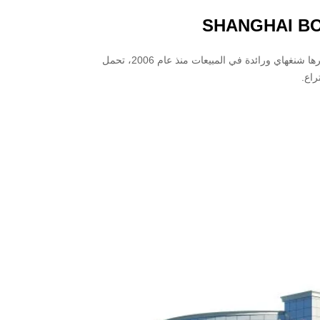
SHANGHAI BO
شركة بوهوة للسلامة، وهي شركة متخصصة في مجال أبحاث وتطوير غسول العينين ومقرها شنغهاي ورائدة في المبيعات منذ عام 2006، تحمل