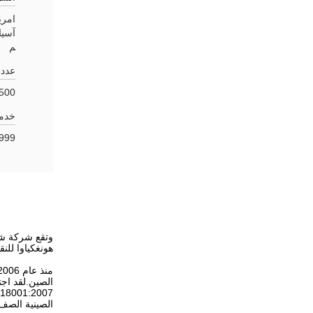
امري
آسيا
م
عدد 
500~1000
خدمة
999
هونغكياوا للن
الصينية الصف "AAA" الشر