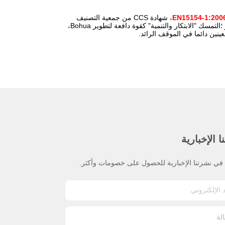
، شهادة CCS من جمعية التصنيف
الصينية ، وحصلت على 9 شهادات براءات الاختراع وعدد من براءات الاختراع التصميم المظهر ؛التمسك "الابتكار والتنمية" كقوة دافعة لتطوير Bohua،
ينين دائما في الموقف الرائد.
 الإخبارية
ي نشرتنا الإخبارية للحصول على خصومات وأكثر.