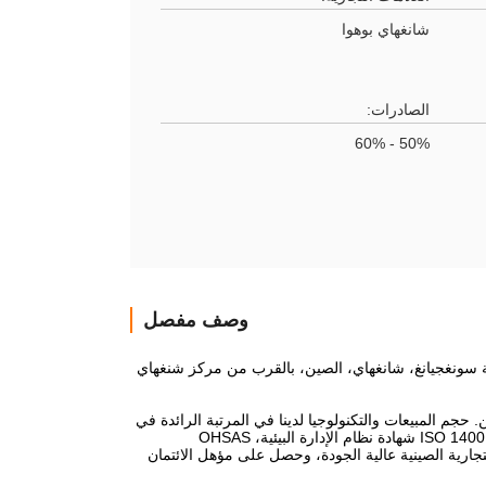
شانغهاي بوهوا
الصادرات:
50% - 60%
وصف مفصل
 4F، المبنى 13، رقم 661 طريق تشينجينغ، منطقة سونغجيانغ، شانغهاي، الصين، بالقرب من مركز شنغهاي
نتاج 11 سلسلة وأكثر من 100 نوع من غسول العينين. حجم المبيعات والتكنولوجيا لدينا في المرتبة الرائدة في
الصين.لقد اجتازت الشركة على التوالي معايير ISO 9001:2008 شهادة نظام الجودة، ISO 14001:2004 شهادة نظام الإدارة البيئية، OHSAS
 التجارية الصينية عالية الجودة، وحصل على مؤهل الائتمان