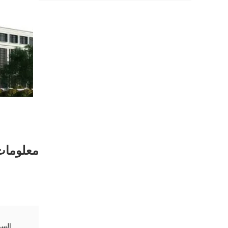
معلومات
السو