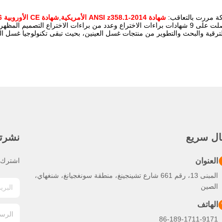
ة مررت بالتعاقب:
شهادة ANSI z358.1-2014 الأمريكية
,
شهادة CE الأوروبية EN15154-1:2006
لترقية والبحث والتطوير من منتجات غسل العينين، بحيث تبقى تكنولوجيا غسل الع
ال سريع
نشرتنا
العنوان
اشترك ف
المبنى 13، رقم 661 شارع تشينجينغ، منطقة سونغجيانغ، شنغهاي،
الصين
الهاتف
86-189-1711-9171