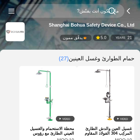
Shanghai Bohua Safety Device Co., Ltd
21
5.0
يدقّق ممون
YEARS
حمام الطوارئ وغسل العينين
(27)
غسيل العين والدش الطارئ
محطة الاستحمام والغسيل
المركب 304 الفولاذ المقاوم
العيني الطارئ مع رؤوس
للصدأ مع غطاء الربط
الرذاذ المزدوجة صمام الكرة