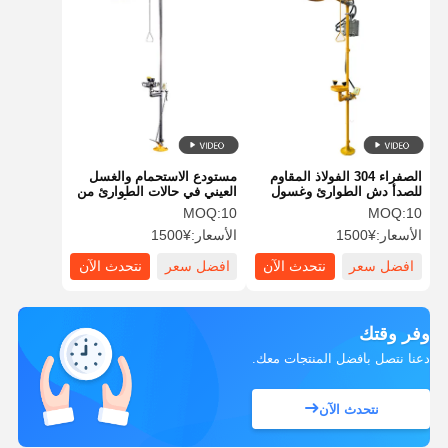
الصفراء 304 الفولاذ المقاوم
مستودع الاستحمام والغسل
للصدأ دش الطوارئ وغسول
العيني في حالات الطوارئ من
العينين مع إنذار صوتي وضوئي
الفولاذ المقاوم للصدأ 304 مع
MOQ:
10
MOQ:
10
رؤوس رش مزدوجة وعاء
الأسعار:
¥1500
الأسعار:
¥1500
الفولاذ المقاوم للصدأ
افضل سعر
نتحدث الآن
افضل سعر
نتحدث الآن
وفر وقتك
دعنا نتصل بأفضل المنتجات معك.
نتحدث الآن