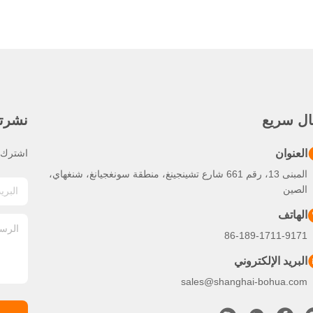
ال سريع
نشرتنا
العنوان
اشترك ف
المبنى 13، رقم 661 شارع تشينجينغ، منطقة سونغجيانغ، شنغهاي،
الصين
الهاتف
86-189-1711-9171
البريد الإلكتروني
sales@shanghai-bohua.com