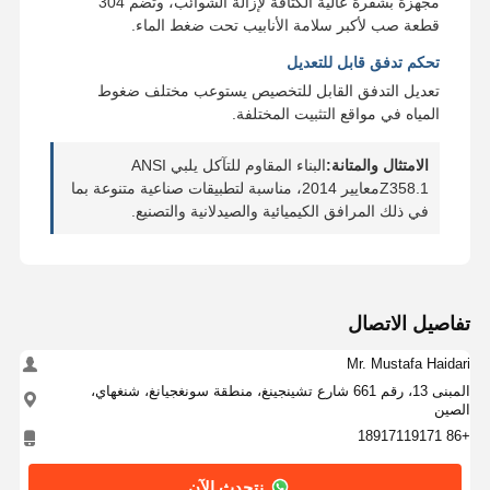
مجهزة بشفرة عالية الكثافة لإزالة الشوائب، وتضم 304
قطعة صب لأكبر سلامة الأنابيب تحت ضغط الماء.
تحكم تدفق قابل للتعديل
تعديل التدفق القابل للتخصيص يستوعب مختلف ضغوط
المياه في مواقع التثبيت المختلفة.
الامتثال والمتانة:
البناء المقاوم للتآكل يلبي ANSI
Z358.1معايير 2014، مناسبة لتطبيقات صناعية متنوعة بما
في ذلك المرافق الكيميائية والصيدلانية والتصنيع.
تفاصيل الاتصال
Mr. Mustafa Haidari
المبنى 13، رقم 661 شارع تشينجينغ، منطقة سونغجيانغ، شنغهاي،
الصين
بيت
منتجات
معلومات عنا
جولة في
+86 18917119171
المصنع
نتحدث الآن