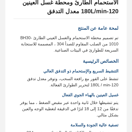
الاستحمام الطارئ ومحطة غسل العينين
120-180L/min معدل التدفق
لمحة عامة عن المنتج
تم تصميم محطة الاستحمام والغسل العيني الطارئ BH30-
1010 من الصلب المقاوم للصدأ 304 ، المصممة للاستجابة
السريعة للطوارئ في البيئات الصناعية.
الخصائص الرئيسية
التنشيط السريع والإستحمام ذو التدفق العالي
تنشط على الفور مع رافعة السحب، وتوفر معدل تدفق
120-180L / min لتحرير الطوارئ الفعالة.
غسيل العينين بالهباء الجوي الفعال
يتم تنشيطها خلال ثانية واحدة عبر مقبض الضغط ، مما يوفر
تدفقًا من 12 إلى 18 لترًا في الدقيقة لتغطية الوجه والعين
بشكل مثالي.
تصفية عالية الجودة والسلامة