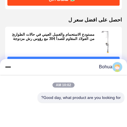
احصل على افضل سعر ل
ضبط الجودة
اتصل بنا
أخبار
القضايا
مستودع الاستحمام والغسل العيني في حالات الطوارئ
من الفولاذ المقاوم للصدأ 304 مع رؤوس رش مزدوجة
وعاء الفولاذ المقاوم للصدأ
مدونة
نتحدث الآن
استمر
Bohua
حمام الطوارئ وغسل العينين
غسل العين بالماء المقسى
المنتجات الموصى بها
10:02 AM
محطة غسيل العينين المثبتة على الحائط
Good day, what product are you looking for?
محطة غسل العينين على الطاولة
محطة غسل العينين
BH30-1018
دش الطوارئ
النسخة القياسية
الصفراء 