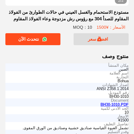
2/2
مستودع الاستحمام والغسل العيني في حالات الطوارئ من الفولاذ
المقاوم للصدأ 304 مع رؤوس رش مزدوجة وعاء الفولاذ المقاوم
للصدأ
الأسعار：¥1500
MOQ：10
افضل سعر
نتحدث الآن
منتوج وصف
مكان المنشأ
الصين
اسم العلامة
التجارية
Bohua
إصدار الشهادات
ANSI Z358.1.2014
رقم الموديل
BH30-1010
Document
BH30-1010.PDF
الحد الأدنى لكمية
10
الأسعار
¥1500
تفاصيل التغليف
تشمل العبوة القياسية صناديق خشبية وصناديق من الورق المقوى.
وقت التسليم