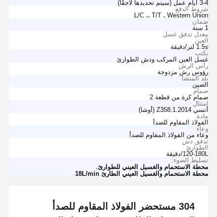
3-4 أيام عمل (سيتم تحديدها لاحقًا)
شروط الدفع
L/C ،، T/T ، Western Union
ضمان
1 سنة
معدل تدفق غسل
العين
≥1.5 لتر/دقيقة
يكتب
غسل العين المركب ودش الطوارئ
رأس الرش
رؤوس رش مزدوجة
بلد المنشأ
الصين
صمام
صمام كرة من قطعة 2
امتثال
أنسي Z358.1.2014 (أوشا)
مادة
الفولاذ المقاوم للصدأ
وعاء
وعاء من الفولاذ المقاوم للصدأ
تدفق دش
الطوارئ
120-180L/دقيقة
تسليط الضوء:
,
محطة الاستحمام والغسيل العيني للطوارئ
محطة الاستحمام والغسيل العيني الطارئ 18L/min
304 مستحضر الفولاذ المقاوم للصدأ