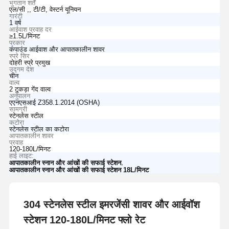
भुगतान शर्तें
एल/सी ,, टी/टी, वेस्टर्न यूनियन
गारंटी
1 वर्ष
आईवाश प्रवाह दर
≥1.5L/मिनट
प्रकार
कंपाउंड आईवाश और आपातकालीन शावर
स्प्रे सिर
दोहरी स्प्रे प्रमुख
उद्गम देश
चीन
वाल्व
2 टुकड़ा गेंद वाल्व
अनुपालन
एएनएसआई Z358.1.2014 (OSHA)
सामग्री
स्टेनलेस स्टील
कटोरा
स्टेनलेस स्टील का कटोरा
आपातकालीन शावर
प्रवाह
120-180L/मिनट
हाई लाइट:
,
आपातकालीन स्नान और आंखों की सफाई स्टेशन
आपातकालीन स्नान और आंखों की सफाई स्टेशन 18L/मिनट
304 स्टेनलेस स्टील इमरजेंसी शावर और आईवॉश
स्टेशन 120-180L/मिनट फ्लो रेट