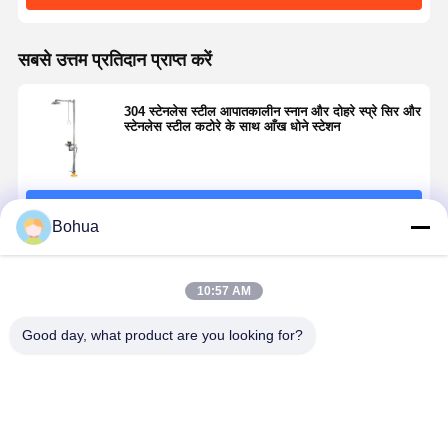
सबसे उत्तम प्रतिदान प्राप्त करें
गुणवत्ता नियंत्रण
हमसे संपर्क करें
समाचार
मामले
304 स्टेनलेस स्टील आपातकालीन स्नान और दोहरे स्प्रे सिर और
स्टेनलेस स्टील कटोरे के साथ आँख धोने स्टेशन
ब्लॉग
अब बात करें
जारी रखें
Bohua
आपातकालीन स्नान और आंखों की धोती
टेम्पर्ड वॉटर आईवॉश
अनुशंसित उत्पाद
10:57 AM
दीवार पर लगा हुआ आँख धोने का स्टेशन
Good day, what product are you looking for?
काउंटरटॉप आईवॉश स्टेशन
पैर पेडल आँख धोने का स्टेशन
BH30-1018
उच्च प्रवाह
मानक संस्करण
पीला 304 स्टे
त्वरित कनेक्ट सुरक्षा
आपातकालीन स्नान
आपातकालीन स्नान
स्टील आपातक
बंद आँख धोने का स्टेशन