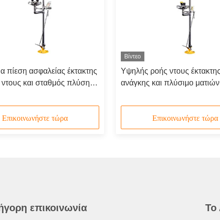
Βίντεο
ια πίεση ασφαλείας έκτακτης
Υψηλής ροής ντους έκτακτη
 ντους και σταθμός πλύσης
ανάγκης και πλύσιμο ματιών
304 ανοξείδωτο χάλυβα
316 Ατσάλι από ανοξείδωτο
διπλές κεφαλές ψεκασμού
Επικοινωνήστε τώρα
Επικοινωνήστε τώρα
ήγορη επικοινωνία
Το