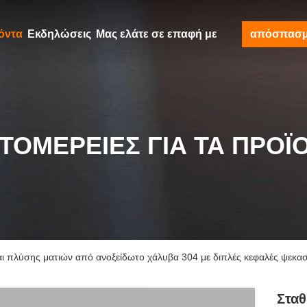
όντα
Εκδηλώσεις
Μας ελάτε σε επαφή με
απόσπασ
ΤΟΜΈΡΕΙΕΣ ΓΙΑ ΤΑ ΠΡΟΪ
αι πλύσης ματιών από ανοξείδωτο χάλυβα 304 με διπλές κεφαλές ψεκα
Σταθ