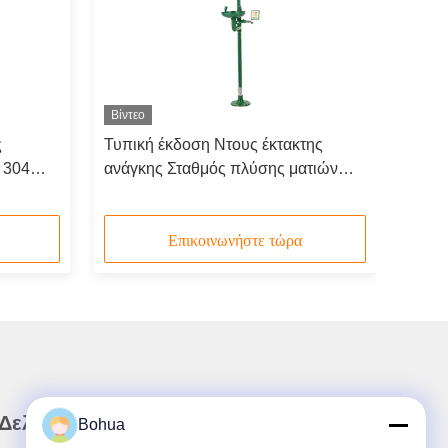
Βίντεο
ς
Τυπική έκδοση Ντους έκτακτης
 304
ανάγκης Σταθμός πλύσης ματιών
 χάλυβα
Υλικό ABS Πράσινο χρώμα
Επικοινωνήστε τώρα
 Δελτίο Ενημέρωσης
Bohua