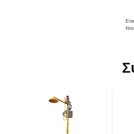
Ετι
Ντο
Σ