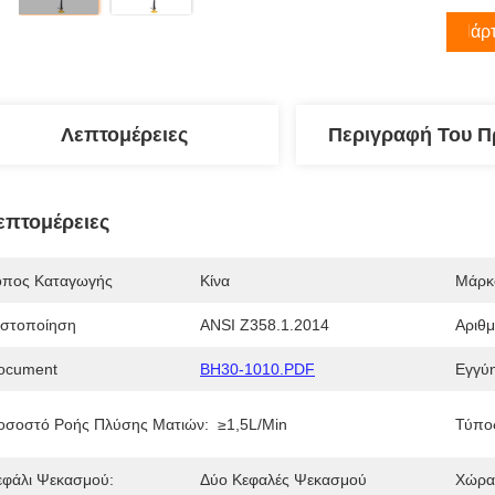
Πάρτ
Λεπτομέρειες
Περιγραφή Του Π
επτομέρειες
όπος Καταγωγής
Κίνα
Μάρκ
ιστοποίηση
ANSI Z358.1.2014
Αριθ
ocument
BH30-1010.PDF
Εγγύ
οσοστό Ροής Πλύσης Ματιών:
≥1,5L/min
Τύπο
εφάλι Ψεκασμού:
Δύο Κεφαλές Ψεκασμού
Χώρα