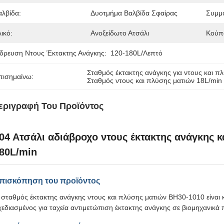
αλβίδα:
Δυοτμήμα Βαλβίδα Σφαίρας
Συμμ
ικό:
Ανοξείδωτο Ατσάλι
Κούπ
δρευση Ντους Έκτακτης Ανάγκης:
120-180L/λεπτό
Σταθμός έκτακτης ανάγκης για ντους και π
πισημαίνω:
Σταθμός ντους και πλύσης ματιών 18L/min
εριγραφή Του Προϊόντος
04 Ατσάλι αδιάβροχο ντους έκτακτης ανάγκης κ
80L/min
πισκόπηση του προϊόντος
 σταθμός έκτακτης ανάγκης ντους και πλύσης ματιών BH30-1010 είναι
χεδιασμένος για ταχεία αντιμετώπιση έκτακτης ανάγκης σε βιομηχανικά 