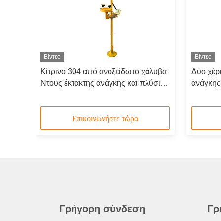
Βίντεο
Βίντεο
ών
Κίτρινο 304 από ανοξείδωτο χάλυβα
Δύο χέρ
βα
Ντους έκτακτης ανάγκης και πλύσιμο
ανάγκης
ματιών με συναγερμό ήχου και
ματιών 
φωτός
Επικοινωνήστε τώρα
Γρήγορη σύνδεση
Γρ