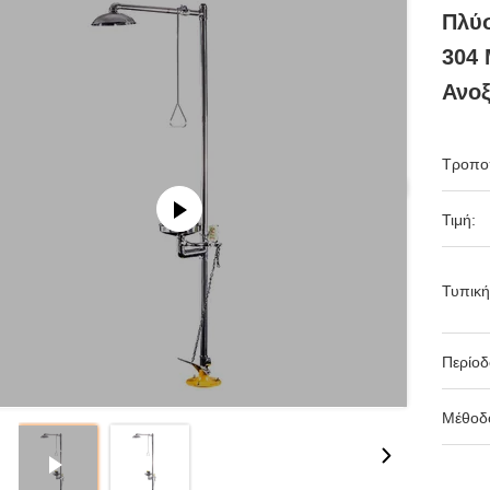
Πλύ
304 
Ανο
Τροπο
Τιμή:
Τυπική
Περίο
Μέθοδ