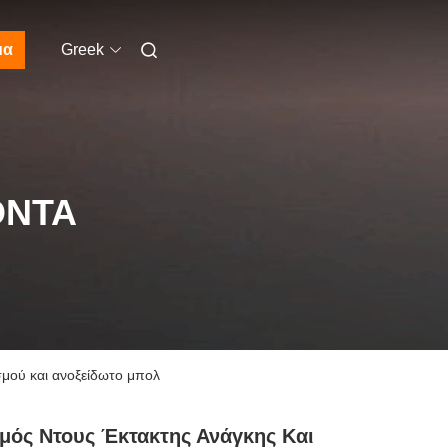
μα
Greek
ΌΝΤΑ
σμού και ανοξείδωτο μπολ
μός Ντους Έκτακτης Ανάγκης Και