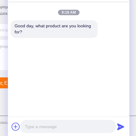
ρομηθείτε στο ενημερωτικό μας δελτίο για
9:18 AM
ώσεις και πολλά άλλα.
Good day, what product are you looking 
for?
ς Ελάτε Σε Επαφή Με
καιώματα © 2025-2026 Shanghai Bohua Safety Device Co., Ltd .