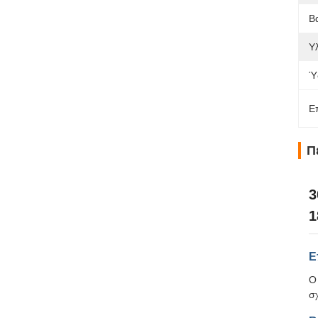
Β
Υλ
Ύ
Ε
Π
3
1
Ε
Ο
σ