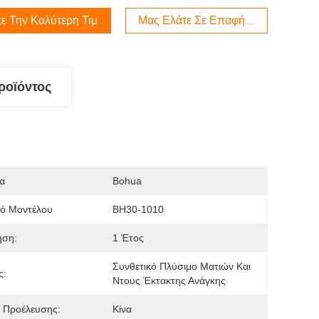
ε Την Καλύτερη Τιμή
Μας Ελάτε Σε Επαφή Με
ροϊόντος
α
Bohua
μό Μοντέλου
BH30-1010
ηση:
1 Έτος
Συνθετικό Πλύσιμο Ματιών Και 
ς:
Ντους Έκτακτης Ανάγκης
 Προέλευσης:
Κίνα