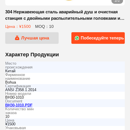
2/2
304 Нержавеющая сталь аварийный душ и очистная
станция с двойными распылительными головками и
нержавеющей сталью
Цена：¥1500
MOQ：10
Лучшая цена
Побеседуйте теперь
Характер Продукции
Место
происхождения
Китай
Фирменное
наименование
Bohua
Сертификация
ANSI Z358.1.2014
Номер модели
BH30-1010
Document
BH30-1010.PDF
Количество мин
заказа
10
Цена
¥1500
Упаковывая