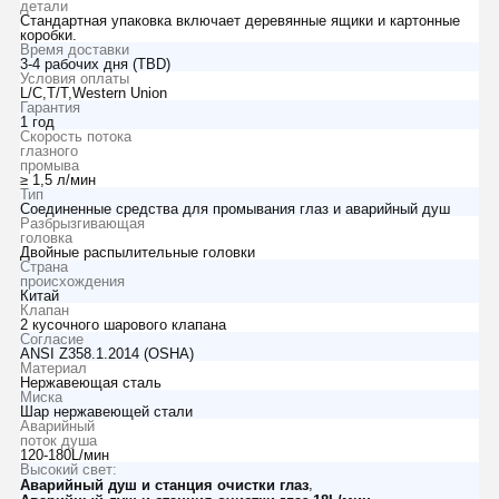
детали
Стандартная упаковка включает деревянные ящики и картонные
коробки.
Время доставки
3-4 рабочих дня (TBD)
Условия оплаты
L/C,T/T,Western Union
Гарантия
1 год
Скорость потока
глазного
промыва
≥ 1,5 л/мин
Тип
Соединенные средства для промывания глаз и аварийный душ
Разбрызгивающая
головка
Двойные распылительные головки
Страна
происхождения
Китай
Клапан
2 кусочного шарового клапана
Согласие
ANSI Z358.1.2014 (OSHA)
Материал
Нержавеющая сталь
Миска
Шар нержавеющей стали
Аварийный
поток душа
120-180L/мин
Высокий свет:
,
Аварийный душ и станция очистки глаз