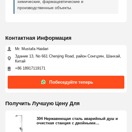
химические, фармацевтические и
производственные объекты.
Контроль
Контакт С
Новости
Случаи
Качества
Нами
Контактная Информация
Mr. Mustafa Haidari
Здание 13, No 661 Chenjing Road, район Сонгцзян, Шанхай,
Блог
Побеседуйте
Китай
Теперь
+86 18917119171
Аварийный душ и глазная вода
Побеседуйте теперь
Очищающее средство для глаз
Получить Лучшую Цену Для
Стенная станция для очистки глаз
304 Нержавеющая сталь аварийный душ и
Станция очистки глаз на столе
очистная станция с двойными
распылительными головками и
Станция для очистки глаз на педали ног
нержавеющей сталью