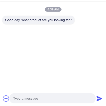
Зеленый цвет
Побеседуйте Теперь
6:39 AM
Отправить Запрос
Good day, what product are you looking for?
#
Безопасный Душ И Очищающий Раствор
#
Аварийное Мытье Ливня И Глаза
#
Аварийный Безопасный Душ И Глазная Вода
Аварийный душ и глазная вода
2025-11-29
Стандартная версия аварийный душ с очистной станцией ABS
(зеленый) Компонент Стандартная версия Усовершенствованная
версия Знаки Обычная вывеска Светящийся в темноте знак Душевая
головка Нормальная ду...
Взгляд больше
Сообщения посетителя
Оставьте сообщение
Пока нет комментариев