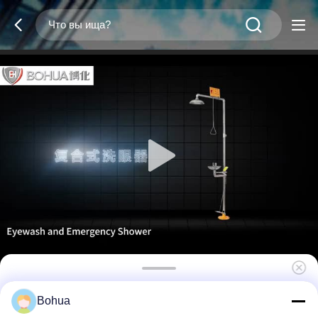
Стандартная версия Аварийный душ
Bohua
Станция очистки глаз Материал ABS