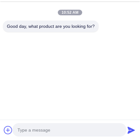
стали
Побеседуйте Теперь
10:52 AM
Отправить Запрос
Good day, what product are you looking for?
#
Безопасный Душ И Очищающий Раствор
#
Аварийное Мытье Ливня И Глаза
#
Аварийный Безопасный Душ И Глазная Вода
Аварийный душ и глазная вода
2025-09-10
Наименование продукта: Комбинированная очистка с двойной защитой
(зеленый ABS Flip-Top) Бренд: Bohua Модель: BH30-2011 Стандарт
производства: GBT38144.1/2-2019, US ANSI Z358.1-2014. Функция:
глазная в...
Взгляд больше
Сообщения посетителя
Оставьте сообщение
Пока нет комментариев