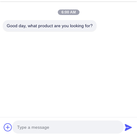
Побеседуйте Теперь
6:00 AM
Отправить Запрос
Good day, what product are you looking for?
#
Станция Для Очистки Глаз На Уолл-Маунт
#
Стенная Станция Для Мытья Глаз
#
Стенная Аварийная Станция Для Очистки Глаз
Стенная станция для очистки глаз
2026-01-27
BH33-1011 Стенные/настольные очистители для глаз 1. компактный
дизайн:Стенная/стольная глазная промывка разработана с компактным
форм-фактором, что делает ее идеальной для установки в
лабораториях, гд...
Взгляд больше
Сообщения посетителя
Оставьте сообщение
Пока нет комментариев