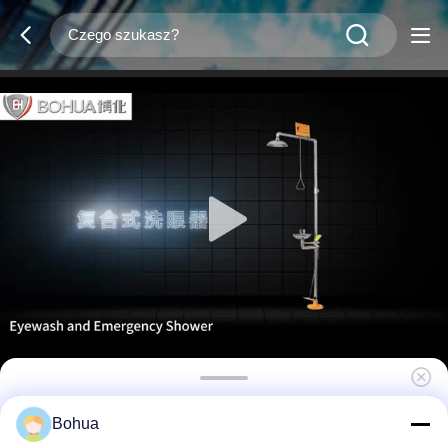
Standardowa wersja Nadzwyczajny prysznic
Bohua
Stacja do mycia oczu Materiał ABS Zielony