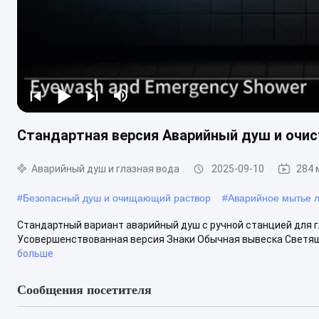
Стандартная версия Аварийный душ и очист
Аварийный душ и глазная вода
2025-09-10
284 
#
Безопасный душ и очищающий раствор
#
Аварийное мытье л
Стандартный вариант аварийный душ с ручной станцией для 
Усовершенствованная версия Знаки Обычная вывеска Светящи
больше
Сообщения посетителя