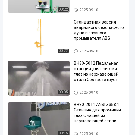
Аварийный душ и глазная в
00:22
2025-09-10
ода
Стандартная версия
аварийного безопасного
душа и глазного
промывателя ABS-
материал свыше 1,5 л/
мин
Аварийный душ и глазная в
00:22
2025-09-10
ода
BH30-5012 Педальная
станция для очистки
глаз из нержавеющей
стали Соответствует
ANSI Z358.1
Аварийный душ и глазная в
00:05
2025-09-10
ода
BH30-2011 ANSI Z358.1
Станция для промывки
глаз с чашей из
нержавеющей стали
Аварийный душ и глазная в
00:15
2025-09-10