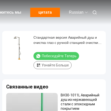
житесь мы
цитата
Russian
Стандартная версия Аварийный душ и
очистка глаз с ручной станцией очистки
глаз
Побеседуйте Теперь
Узнайте Больше
Связанные видео
BH30-1011L Аварийный
душ из нержавеющей
стали с эпоксидным
покрытием