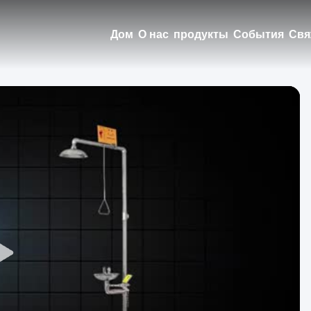
Дом
О нас
продукты
События
Свя