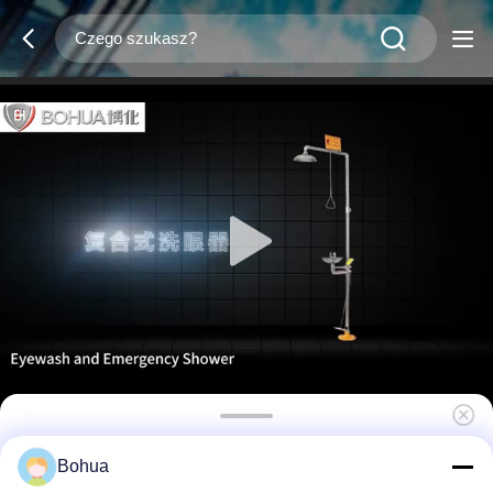
Standardowa wersja Nadzwyczajny prysznic
Bohua
i myj oczy z ręczną stacją do mycia oczu