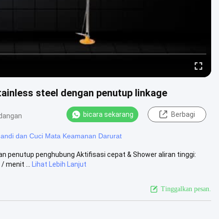
ainless steel dengan penutup linkage
bicara sekarang
Berbagi
dangan
andi dan Cuci Mata Keamanan Darurat
 penutup penghubung Aktifisasi cepat & Shower aliran tinggi:
 menit ...
Lihat Lebih Lanjut
Tinggalkan pesan.