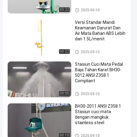
Mandi dan Cuci Mata Darurat
00:22
2025-09-10
Versi Standar Mandi
Keamanan Darurat Dan
Air Mata Bahan ABS Lebih
dari 1.5L/menit
Mandi dan Cuci Mata Darurat
00:22
2025-09-10
Stasiun Cuci Mata Pedal
Baja Tahan Karat BH30-
5012 ANSI Z358.1
Compliant
Mandi dan Cuci Mata Darurat
00:05
2025-09-10
BH30-2011 ANSI Z358.1
Stasiun cuci mata
dengan mangkuk
stainless steel
Mandi dan Cuci Mata Darurat
00:15
2025-09-10