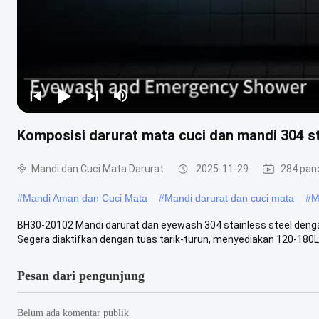
Komposisi darurat mata cuci dan mandi 304 st
Mandi dan Cuci Mata Darurat
2025-11-29
284 pan
#
Mandi Aman dan Cuci Mata
#
Mandi darurat dan cuci mata
#
M
BH30-20102 Mandi darurat dan eyewash 304 stainless steel dengan
Segera diaktifkan dengan tuas tarik-turun, menyediakan 120-180L /
Pesan dari pengunjung
Belum ada komentar publik