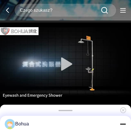
BH30-1008 Doskonały prysznic awaryjny i
Bohua
myj oczy 304 ze stali nierdzewnej