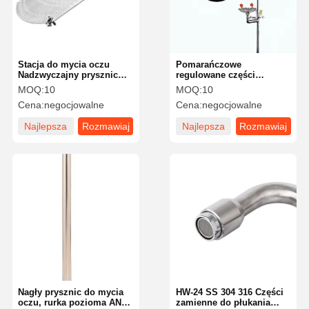
Stacja do mycia oczu
Pomarańczowe
Nadzwyczajny prysznic
regulowane części
Stopa stopa 304 / 316
zamienne do płukania
MOQ:
10
MOQ:
10
Materiał ze stali
oczu Dźwignia HW-20
Cena:
negocjowalne
Cena:
negocjowalne
nierdzewnej
Najlepsza
Rozmawiaj
Najlepsza
Rozmawiaj
cena
teraz.
cena
teraz.
Dom
Produkty
O Nas
Wycieczka
Po Fabryce
Nagły prysznic do mycia
HW-24 SS 304 316 Części
oczu, rurka pozioma ANSI
zamienne do płukania