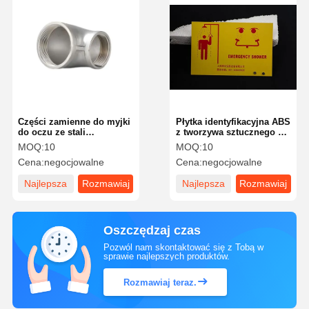
Części zamienne do myjki
Płytka identyfikacyjna ABS
do oczu ze stali
z tworzywa sztucznego do
nierdzewnej zredukowana
prysznica awaryjnego
MOQ:
10
MOQ:
10
średnica łokcia 304 HW-13
Cena:
negocjowalne
Cena:
negocjowalne
Najlepsza
Rozmawiaj
Najlepsza
Rozmawiaj
cena
teraz.
cena
teraz.
Oszczędzaj czas
Pozwól nam skontaktować się z Tobą w
sprawie najlepszych produktów.
Rozmawiaj teraz.