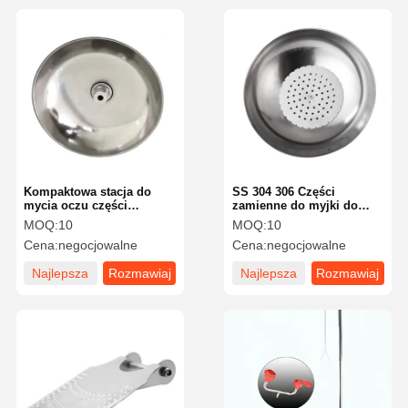
Kompaktowa stacja do
SS 304 306 Części
mycia oczu części
zamienne do myjki do
zamienne 304 / 316 z stali
oczu Płytka spryskiwacza
MOQ:
10
MOQ:
10
nierdzewnej
prysznicowa HW-05
Cena:
negocjowalne
Cena:
negocjowalne
Najlepsza
Rozmawiaj
Najlepsza
Rozmawiaj
cena
teraz.
cena
teraz.