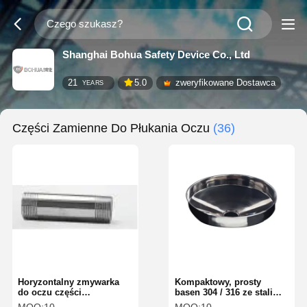
Shanghai Bohua Safety Device Co., Ltd
21
5.0
zweryfikowane Dostawca
YEARS
Części Zamienne Do Płukania Oczu
(36)
Horyzontalny zmywarka
Kompaktowy, prosty
do oczu części
basen 304 / 316 ze stali
zamiennych Rurociąg
nierdzewnej HW-04