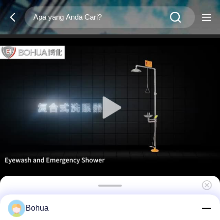
Double Hands Push Emergency Safety
Bohua
Shower And Eyewash Station 304 Baja tahan