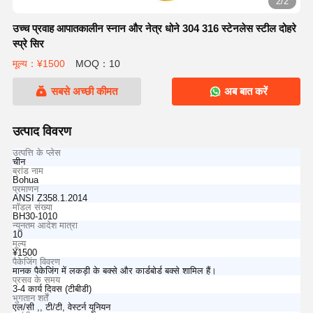
2/2
उच्च प्रवाह आपातकालीन स्नान और नेत्र धोने 304 316 स्टेनलेस स्टील दोहरे
स्प्रे सिर
मूल्य：¥1500
MOQ：10
सबसे अच्छी कीमत
अब बात करें
उत्पाद विवरण
उत्पत्ति के प्लेस
चीन
ब्रांड नाम
Bohua
प्रमाणन
ANSI Z358.1.2014
मॉडल संख्या
BH30-1010
न्यूनतम आदेश मात्रा
10
मूल्य
¥1500
पैकेजिंग विवरण
मानक पैकेजिंग में लकड़ी के बक्से और कार्डबोर्ड बक्से शामिल हैं।
प्रसव के समय
3-4 कार्य दिवस (टीबीडी)
भुगतान शर्तें
एल/सी ,, टी/टी, वेस्टर्न यूनियन