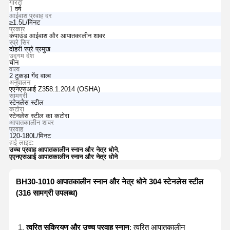
गारंटी
1 वर्ष
आईवाश प्रवाह दर
≥1.5L/मिनट
प्रकार
कंपाउंड आईवाश और आपातकालीन शावर
स्प्रे सिर
दोहरी स्प्रे प्रमुख
उद्गम देश
चीन
वाल्व
2 टुकड़ा गेंद वाल्व
अनुपालन
एएनएसआई Z358.1.2014 (OSHA)
सामग्री
स्टेनलेस स्टील
कटोरा
स्टेनलेस स्टील का कटोरा
आपातकालीन शावर
प्रवाह
120-180L/मिनट
हाई लाइट:
,
उच्च प्रवाह आपातकालीन स्नान और नेत्र धोने
एएनएसआई आपातकालीन स्नान और नेत्र धोने
BH30-1010 आपातकालीन स्नान और नेत्र धोने 304 स्टेनलेस स्टील
(316 सामग्री उपलब्ध)
त्वरित सक्रियण और उच्च प्रवाह स्नान
: त्वरित आपातकालीन