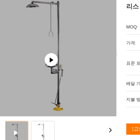
리스
MOQ:
가격:
표준 포
배달 기
지불 방
최고