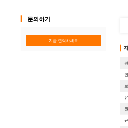
문의하기
지금 연락하세요
자
원
보
유
원
규