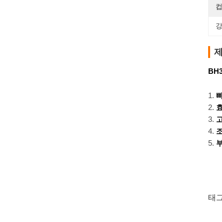
컵
강
제
BH
빠
고
조
부
태그