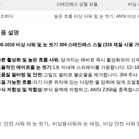
:
스테인레스 강철 보울
비상 
조하다:
높은 흐름 비상 샤워 및 눈 씻기
, 
ANSI 비상
품 설명
30-1010 비상 샤워 및 눈 씻기 304 스테인레스 스틸 (316 재질 사용 
른 활성화 및 높은 흐름 샤워
: 당겨지는 레버로 즉시 활성화되어 신속한
효율적인 에어로졸 눈 씻기:
1초 이내에 스프레이를 가동합니다. 12~1
품질 필터링 및 안전:
고밀도 필터로 불순물을 제거합니다. 304 주사
절 가능한 흐름:
각기 다른 위치에 있는 다양한 물 압력에 맞게 조절할
식 저항성 및 적합성:
부식 용액에 저항하고, ANSI Z358을 충족합니
:
안전 샤워 와 눈 씻기
,
비상용샤워와 눈 세정
,
비상 안전 샤워 