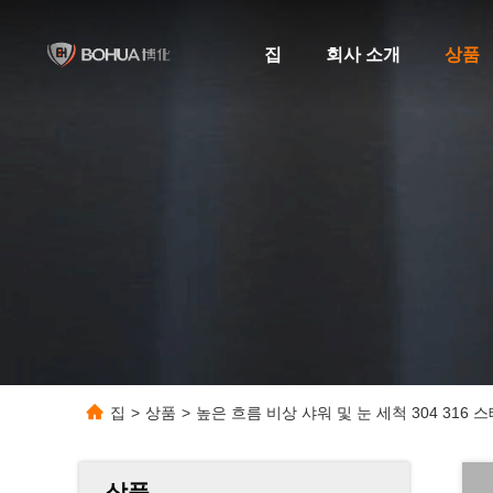
집
회사 소개
상품
집
>
상품
>
높은 흐름 비상 샤워 및 눈 세척 304 31
상품