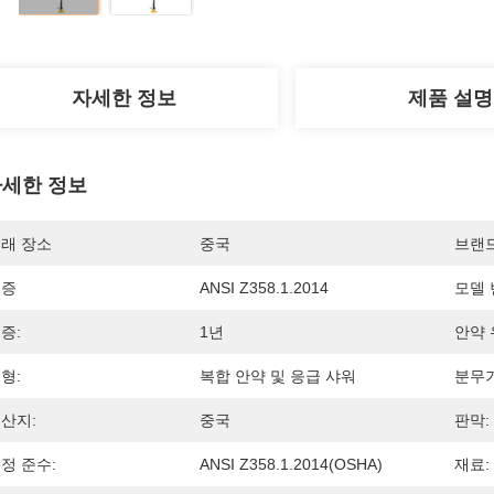
자세한 정보
제품 설명
세한 정보
래 장소
중국
브랜
인증
ANSI Z358.1.2014
모델 
증:
1년
안약 
형:
복합 안약 및 응급 샤워
분무기
산지:
중국
판막:
정 준수:
ANSI Z358.1.2014(OSHA)
재료: