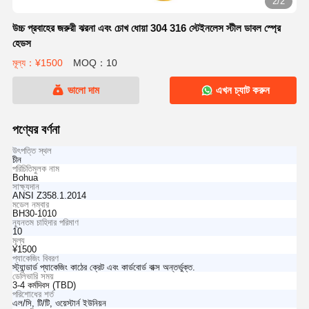
2/2
উচ্চ প্রবাহের জরুরী ঝরনা এবং চোখ ধোয়া 304 316 স্টেইনলেস স্টীল ডাবল স্প্রে
হেডস
মূল্য：¥1500
MOQ：10
ভালো দাম
এখন চ্যাট করুন
পণ্যের বর্ণনা
উৎপত্তি স্থল
চীন
পরিচিতিমুলক নাম
Bohua
সাক্ষ্যদান
ANSI Z358.1.2014
মডেল নম্বার
BH30-1010
ন্যূনতম চাহিদার পরিমাণ
10
মূল্য
¥1500
প্যাকেজিং বিবরণ
স্ট্যান্ডার্ড প্যাকেজিং কাঠের ক্রেট এবং কার্ডবোর্ড বাক্স অন্তর্ভুক্ত.
ডেলিভারি সময়
3-4 কর্মদিবস (TBD)
পরিশোধের শর্ত
এল/সি, টি/টি, ওয়েস্টার্ন ইউনিয়ন