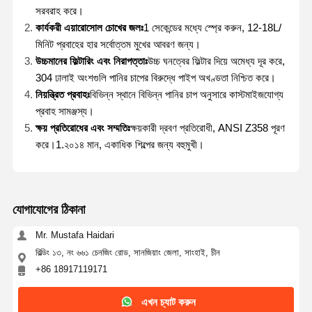
সরবরাহ করে।
কার্যকরী এয়ারোসোল চোখের জলঃ
1 সেকেন্ডের মধ্যে স্প্রে করুন, 12-18L/
মিনিট প্রবাহের হার সর্বোত্তম মুখের আবরণ জন্য।
উচ্চমানের ফিল্টারিং এবং নিরাপত্তাঃ
উচ্চ ঘনত্বের ফিল্টার দিয়ে অমেধ্য দূর করে,
304 ঢালাই অংশগুলি পানির চাপের বিরুদ্ধে পাইপ অখণ্ডতা নিশ্চিত করে।
নিয়ন্ত্রিত প্রবাহঃ
বিভিন্ন স্থানে বিভিন্ন পানির চাপ অনুসারে কাস্টমাইজযোগ্য
প্রবাহ সামঞ্জস্য।
ক্ষয় প্রতিরোধের এবং সম্মতিঃ
ক্ষয়কারী দ্রবণ প্রতিরোধী, ANSI Z358 পূরণ
করে।1.২০১৪ মান, একাধিক শিল্পের জন্য বহুমুখী।
যোগাযোগের ঠিকানা
Mr. Mustafa Haidari
বিল্ডিং ১৩, নং ৬৬১ চেনজিং রোড, সানজিয়াং জেলা, সাংহাই, চীন
+86 18917119171
এখন চ্যাট করুন