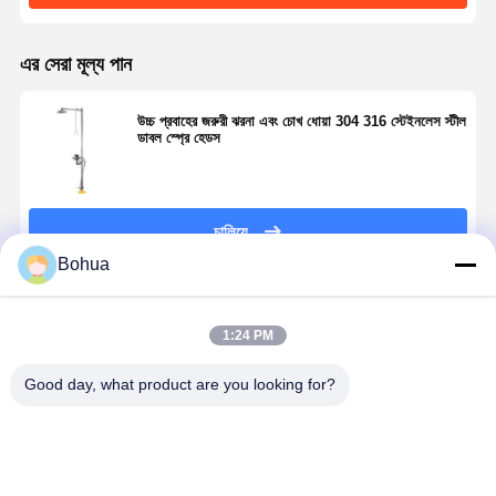
এর সেরা মূল্য পান
উচ্চ প্রবাহের জরুরী ঝরনা এবং চোখ ধোয়া 304 316 স্টেইনলেস স্টীল
ডাবল স্প্রে হেডস
চালিয়ে
Bohua
প্রস্তাবিত পণ্য
1:24 PM
Good day, what product are you looking for?
বাড়ি
পণ্য
আমাদের সম্বন্ধে
কারখানা পরিদর্শন
304 স্টেইনলেস
BH30-1018 দ্রুত
স্ট্যান্ডার্ড সংস্করণ
হলুদ 304
স্টীল জরুরী ঝরনা
সংযোগ সুরক্ষা জরুরী
জরুরী ঝরনা চোখ
স্টেইনলেস স্টীল