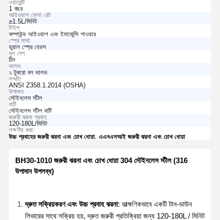
ওয়ারেন্টি
1 বছর
আইওয়াশ ফ্লো রেট
≥1.5L/মিনিট
টাইপ
কম্পাউন্ড আইওয়াশ এবং ইমার্জেন্সি শাওয়ার
স্প্রে মাথা
ডুয়াল স্প্রে হেডস
মূল দেশ
চীন
ভালভ
২ টুকরো বল ভালভ
সম্মতি
ANSI Z358.1.2014 (OSHA)
উপাদান
স্টেইনলেস স্টীল
বাটি
স্টেইনলেস স্টীল বাটি
জরুরী ঝরনা প্রবাহ
120-180L/মিনিট
লক্ষণীয় করা:
,
উচ্চ প্রবাহের জরুরী ঝরনা এবং চোখ ধোয়া
এএনএসআই জরুরী ঝরনা এবং চোখ ধোয়া
BH30-1010 জরুরী ঝরনা এবং চোখ ধোয়া 304 স্টেইনলেস স্টীল (316
উপাদান উপলব্ধ)
দ্রুত সক্রিয়করণ এবং উচ্চ প্রবাহ ঝরনা
: তাত্ক্ষণিকভাবে একটি টান-ডাউন
লিভারের সাথে সক্রিয় হয়, দ্রুত জরুরী প্রতিক্রিয়া জন্য 120-180L / মিনিট