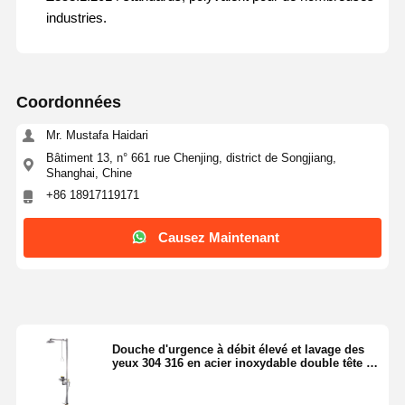
industries.
Coordonnées
Mr. Mustafa Haidari
Bâtiment 13, n° 661 rue Chenjing, district de Songjiang,
Shanghai, Chine
+86 18917119171
Causez Maintenant
Douche d'urgence à débit élevé et lavage des
Maison
Produits
À Propos De
Visite De
yeux 304 316 en acier inoxydable double tête de
Nous
L'usine
pulvérisation