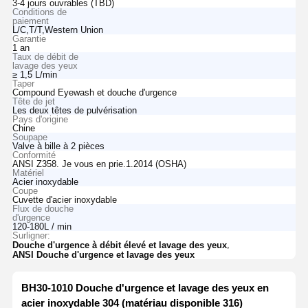
3-4 jours ouvrables (TBD)
Conditions de
paiement
L/C,T/T,Western Union
Garantie
1 an
Taux de débit de
lavage des yeux
≥ 1,5 L/min
Taper
Compound Eyewash et douche d'urgence
Tête de jet
Les deux têtes de pulvérisation
Pays d'origine
Chine
Soupape
Valve à bille à 2 pièces
Conformité
ANSI Z358. Je vous en prie.1.2014 (OSHA)
Matériel
Acier inoxydable
Coupe
Cuvette d'acier inoxydable
Flux de douche
d'urgence
120-180L / min
Surligner:
,
Douche d'urgence à débit élevé et lavage des yeux
ANSI Douche d'urgence et lavage des yeux
BH30-1010 Douche d'urgence et lavage des yeux en
acier inoxydable 304 (matériau disponible 316)