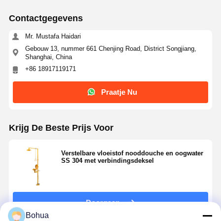
Contactgegevens
Mr. Mustafa Haidari
Gebouw 13, nummer 661 Chenjing Road, District Songjiang,
Shanghai, China
+86 18917119171
Praatje Nu
Krijg De Beste Prijs Voor
Verstelbare vloeistof nooddouche en oogwater
SS 304 met verbindingsdeksel
Thuis
Producten
Over Ons
Fabriekstocht
Doorgaan
Bohua