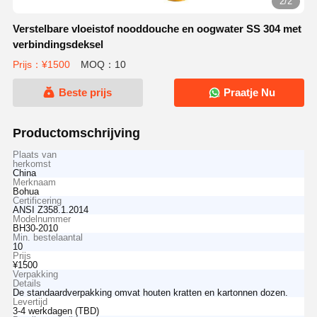
2/2
Verstelbare vloeistof nooddouche en oogwater SS 304 met
verbindingsdeksel
Prijs：¥1500
MOQ：10
Beste prijs
Praatje Nu
Productomschrijving
Plaats van
herkomst
China
Merknaam
Bohua
Certificering
ANSI Z358.1.2014
Modelnummer
BH30-2010
Min. bestelaantal
10
Prijs
¥1500
Verpakking
Details
De standaardverpakking omvat houten kratten en kartonnen dozen.
Levertijd
3-4 werkdagen (TBD)