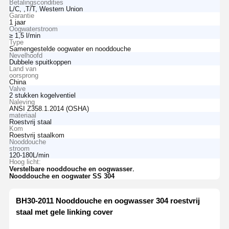
Betalingscondities
L/C, ,T/T, Western Union
Garantie
1 jaar
Oogwaterstroom
≥ 1,5 l/min
Type
Samengestelde oogwater en nooddouche
Nevelhoofd
Dubbele spuitkoppen
Land van
oorsprong
China
Valve
2 stukken kogelventiel
Naleving
ANSI Z358.1.2014 (OSHA)
materiaal
Roestvrij staal
Kom
Roestvrij staalkom
Nooddouche
stroom
120-180L/min
Hoog licht:
,
Verstelbare nooddouche en oogwasser
Nooddouche en oogwater SS 304
BH30-2011 Nooddouche en oogwasser 304 roestvrij
staal met gele linking cover