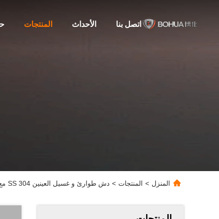
اتصل بنا
الأحداث
المنتجات
حو
المنزل
>
المنتجات
>
دش طوارئ و غسيل العينين SS 304 مع غطاء الربط
المنتجات