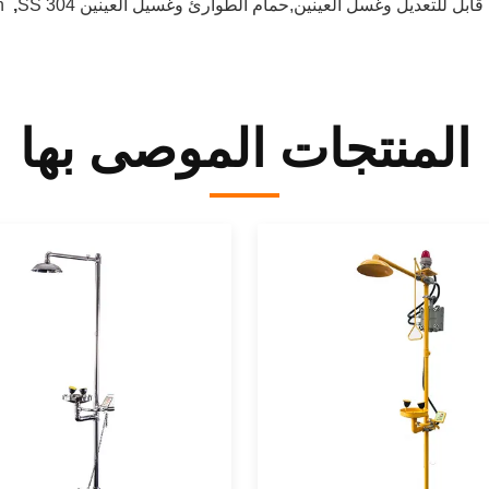
ل للتعديل وغسل العينين,حمام الطوارئ وغسيل العينين SS 304
,
h
المنتجات الموصى بها