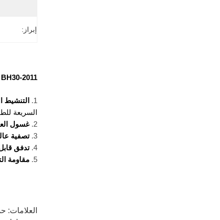
إبراز:
BH30-2011 دش الطوارئ وغسل العينين 304 الفولاذ المقاوم للصدأ مع غطاء الرابط الأصفر
التنشيط ال
السريعة للطو
غسول العين
تصفية عالي
تدفق قابل 
مقاومة الت
العلامات:
حم