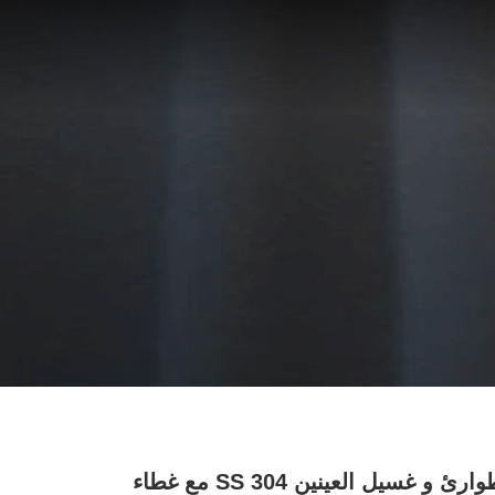
دش طوارئ و غسيل العينين SS 304 مع غطاء