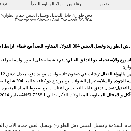
صَحن:
وعاء من الفولاذ المقاوم للصدأ
تدفق
دش طوارئ قابل للتعديل وغسل العينين,حمام الطوارئ وغسيل
Emergency Shower And Eyewash SS 304
سريع والإستحمام ذو التدفق العالي
ارئ.
 بالهواء الفعال:
رشات في غضون ثانية واحدة مع يد دفع، معدل تدفق 12-18L / min لتغطية الوجه المثلى.
ة الجودة والسلامة:
يزيل الشوائب مع مرشح ذو كثافة عالية، 304 قطع الصب تضمن سلامة الأنابيب ضد ضغط الماء.
للتعديل:
تعديل تدفق قابلة للتخصيص لتتناسب مع ضغوط المياه المتغيرة 
آكل والامتثال:
المقاومة للمحلولات التآكل، تلبي ANSI Z358.1معايير 2014، متعددة الاستخدامات لمختلف الصناعات.
ام السلامة وغسيل العينين,دش الطوارئ وغسل العين,حمام الأمان ال