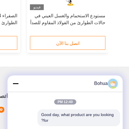
فيديو
فيديو
ت
مستودع الاستحمام والغسل العيني في
وارئ من الفولاذ المقاوم للصدأ 304
حالات الطوارئ من الفولاذ المقاوم للصدأ
الطوارئ و
304 مع رؤوس رش مزدوجة وعاء
وضوئي
الفولاذ المقاوم للصدأ
اتصل بنا الآن
Bohua
وصلة سريعة
اتص
12:40 PM
المنزل
Good day, what product are you looking 
المنتجات
for?