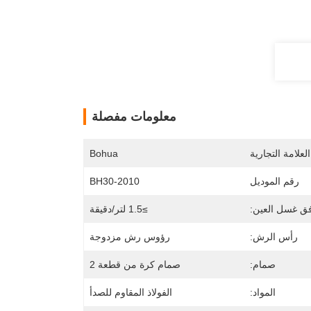
معلومات مفصلة
لعلامة التجارية
Bohua
رقم الموديل
BH30-2010
ق غسل العين:
≥1.5 لتر/دقيقة
رأس الرش:
رؤوس رش مزدوجة
صمام:
صمام كرة من قطعة 2
المواد:
الفولاذ المقاوم للصدأ