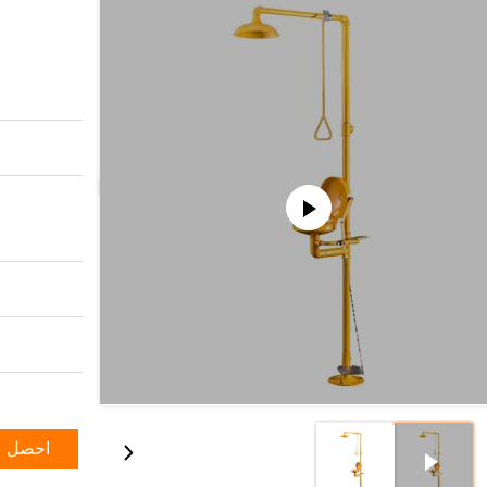
احصل ع