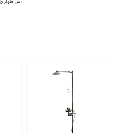
دش طوارئ قاب