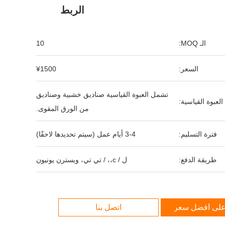
الربط
الـ MOQ:
10
السعر:
¥1500
تشمل العبوة القياسية صناديق خشبية وصناديق
العبوة القياسية:
من الورق المقوى.
فترة التسليم:
3-4 أيام عمل (سيتم تحديدها لاحقًا)
طريقة الدفع:
ل / c،، / تي تي، ويسترن يونيون
لى أفضل سعر
اتصل بنا