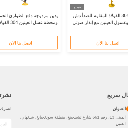
فيديو
الصفراء 304 الفولاذ المقاوم للصدأ دش
يدين مزدوجة دفع الطوارئ الحم
غسول العينين مع إنذار صوتي
ومحطة غسل العينين 304 ال
المقاوم للصدأ
اتصل بنا الآن
اتصل بنا الآن
ال سريع
نشرتنا
العنوان
اشترك ف
المبنى 13، رقم 661 شارع تشينجينغ، منطقة سونغجيانغ، شنغهاي،
الصين