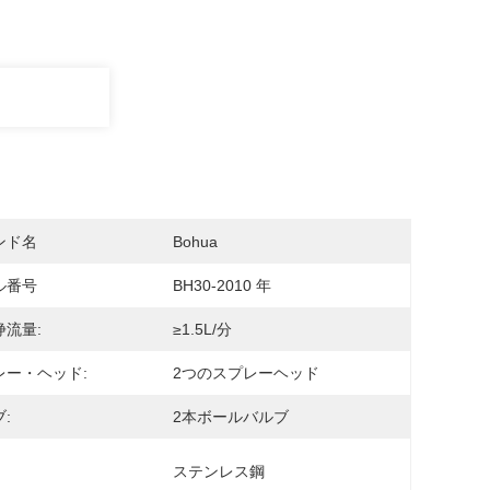
ンド名
Bohua
ル番号
BH30-2010 年
浄流量:
≥1.5L/分
レー・ヘッド:
2つのスプレーヘッド
:
2本ボールバルブ
ステンレス鋼