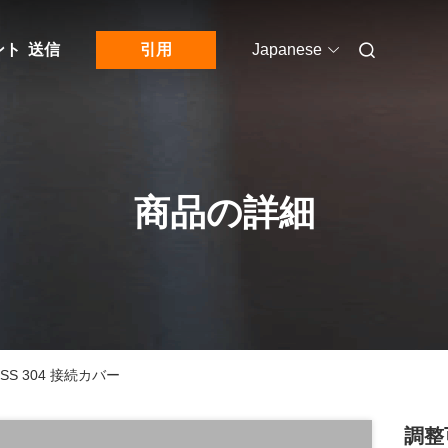
ント
送信
引用
Japanese
商品の詳細
 304 接続カバー
調整