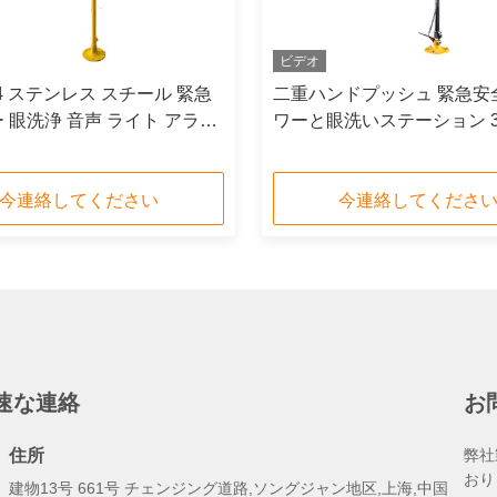
ビデオ
04 ステンレス スチール 緊急
二重ハンドプッシュ 緊急安
 眼洗浄 音声 ライト アラー
ワーと眼洗いステーション 3
ンレス
今連絡してください
今連絡してくださ
速な連絡
お
住所
弊社
おり
建物13号 661号 チェンジング道路,ソングジャン地区,上海,中国