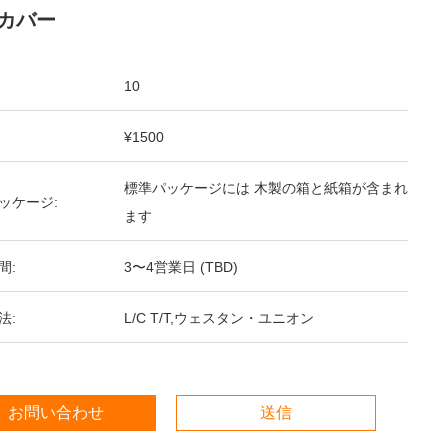
カバー
10
¥1500
標準パッケージには 木製の箱と紙箱が含まれ
ッケージ:
ます
間:
3〜4営業日 (TBD)
法:
L/C T/T,ウェスタン・ユニオン
お問い合わせ
送信