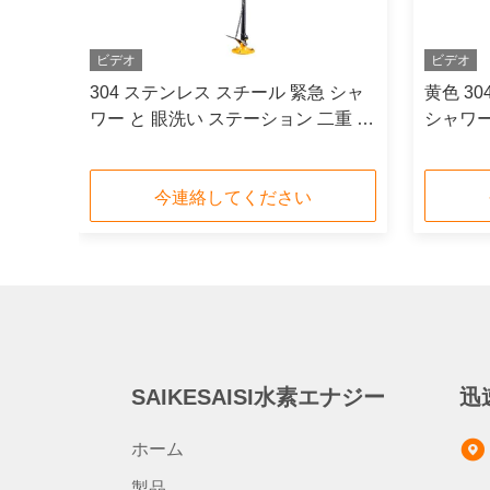
ビデオ
ビデオ
ョン
304 ステンレス スチール 緊急 シャ
黄色 3
カバー
ワー と 眼洗い ステーション 二重 噴
シャワー
霧 頭 と ステンレス スチール ボウル
ム
今連絡してください
SAIKESAISI水素エナジー
迅
ホーム
製品