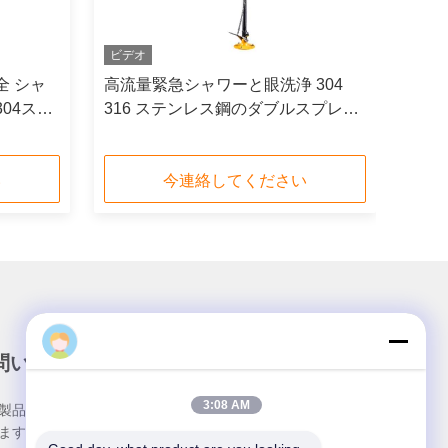
ビデオ
全 シャ
高流量緊急シャワーと眼洗浄 304
04ステ
316 ステンレス鋼のダブルスプレー
頭
い
今連絡してください
問い合わせ
3:08 AM
製品についてのお問い合わせは、こちらで受付して
ます.