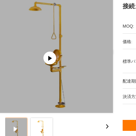
接続
MOQ:
価格:
標準パ
配達期
決済方