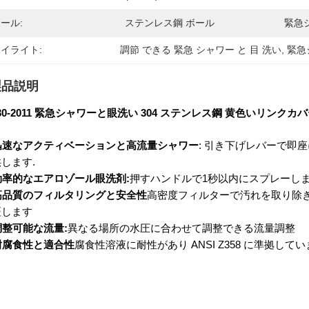
ール:
ステンレス鋼 ボール
緊急
イライト:
調節 できる 緊急 シャワー と 目 洗い
, 
緊急
製品説明
30-2011 緊急シャワーと眼洗い 304 ステンレス鋼 黄色いリンクカ
迅速なアクティベーションと高流量シャワー
: 引き下げレバーで即座に
します.
効率的なエアロゾール眼洗剤:
押すハンドルで1秒以内にスプレーします.
高品質のフィルタリングと安全性
高密度フィルターで汚れを取り除き
証します
調整可能な流量:
異なる場所の水圧に合わせて調整できる流量調整
耐腐食性と適合性
腐食性溶液に耐性があり ANSI Z358 に準拠して