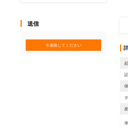
送信
今連絡してください
保
タ
産
準