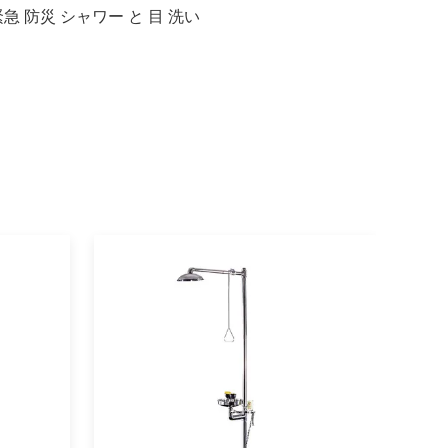
緊急 防災 シャワー と 目 洗い