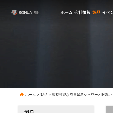
ホーム
会社情報
製品
イベ
ホーム
>
製品
>
調整可能な流量緊急シャワーと眼洗い SS
製品