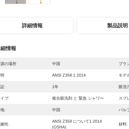
詳細情報
製品説明
詳細情報
起源の場所
中国
ブラ
証明
ANSI Z358.1.2014
モデ
証:
1年
眼洗
イプ:
複合眼洗剤 と 緊急 シャワー
スプ
地:
中国
バルブ
ANSI Z358 について1.2014 
拠性:
材料:
(OSHA)