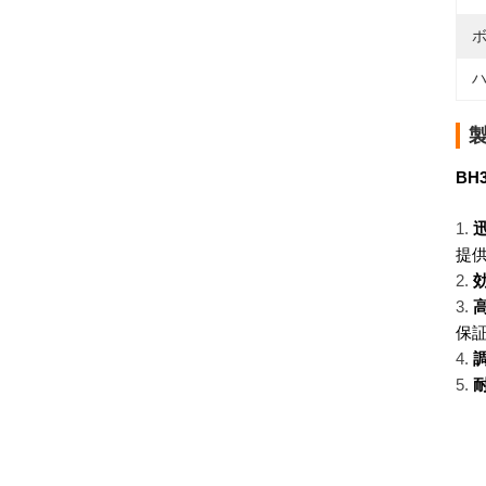
ボ
ハ
BH
提供
保