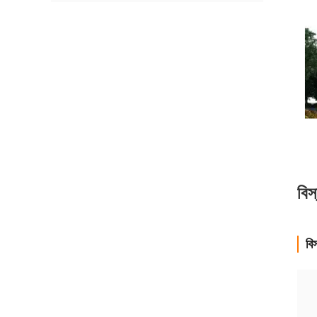
বিস
বি