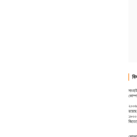
বিস
সাংহা
কোম্প
২০০৬ 
রয়েছ
১৮০০১
জিতে
কোম্প