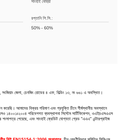
সাংহাই বোহুয়া
রপ্তানি পি.সি.:
50% - 60%
াই, সংজিয়াং জেলা, চেনজিং রোডের ৪ এফ, বিল্ডিং ১৩, নং ৬৬১ এ অবস্থিত।
রেছি। আমাদের বিক্রয় পরিমাণ এবং প্রযুক্তি চীনে শীর্ষস্থানীয় অবস্থানে
ইএসও ১৪০০১ঃ২০০৪ পরিবেশগত ব্যবস্থাপনা সিস্টেম সার্টিফিকেশন, ওএইচএসএএস
ণ্যের শংসাপত্র পেয়েছে, এবং সাংহাই ক্রেডিট যোগ্যতা গ্রেড "এএএ" এন্টারপ্রাইজ
পীয় সিই EN15154-1:2006 শংসাপত্র
, চীন শ্রেণীবিভাগ সমিতির সিসিএস