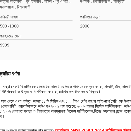
উত্তর আমেরিকা , পূর্ব ইউরোপ , দক্ষিণ - পূর্ব এশিয়া ,
উত্পাদক , রপ্তানিকারক , বিক্রেতা
মধ্যপ্রাচ্য , বিশ্বব্যাপী
কর্মচারী সংখ্যা:
প্রতিষ্ঠার বছর:
500~1000
2006
গ্রাহকদের সেবা:
9999
্তারিত বর্ণনা
ই বোহুয়া সেফটি ডিভাইস কোং লিমিটেড সাংহাই হংকিয়াও পরিবহন কেন্দ্রের কাছে, সাংহাই, চীন, সাংহ
ানিটি গবেষণা ও উন্নয়নে বিশেষীকরণ করেছে, চোখের জল উৎপাদন ও বিক্রয়।
সাল থেকে এখন পর্যন্ত, আমরা ১১ টি সিরিজ এবং ১০০ টিরও বেশি ধরণের আইওয়াশ তৈরি এবং উত্পাদন ক
ে।কোম্পানিটি ধারাবাহিকভাবে আইএসও ৯০০১ পাস করেছে: ২০০৮ মানের সিস্টেম সার্টিফিকেশন, আ
ঃ২০০৭ পেশাগত স্বাস্থ্য ও নিরাপত্তা ব্যবস্থাপনা সিস্টেম সার্টিফিকেশন,চীনের উচ্চমানের ব্র্যান্ড প
ছে।
ানির পণ্যগুলি ধারাবাহিকভাবে পাস করেছেঃ
আমেরিকান ANSI z358.1-2014 সার্টিফিকেশন
,
ইউরো