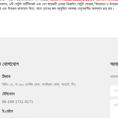
িফিকেশন, ৯টি পেটেন্ট সার্টিফিকেট এবং বেশ কয়েকটি চেহারা ডিজাইন পেটেন্ট পেয়েছে;"উদ্ভাবন ও উন্ন
া এবং উন্নয়ন মনোযোগ দিতে, যাতে চোখের জল প্রযুক্তি সবসময় নেতৃস্থানীয় অবস্থান রয়ে যায়।
ুত যোগাযোগ
আমা
ঠিকানা
আমাদে
বিল্ডিং ১৩, নং ৬৬১ চেনজিং রোড, সানজিয়াং জেলা, সাংহাই, চীন
টেলিফোন
86-189-1711-9171
ই-মেইল