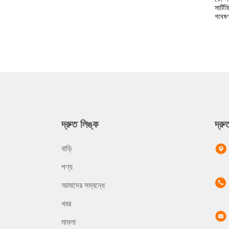
সার্ট
গবেষণ
দ্রুত লিঙ্ক
দ্র
বাড়ি
পণ্য
আমাদের সম্বন্ধে
খবর
মামলা