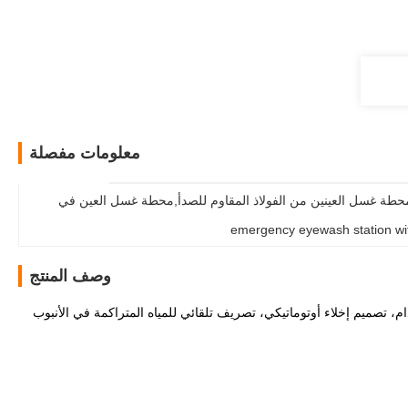
معلومات مفصلة
محطة غسل العينين التلقائية المتوافقة مع ANSI,304 محطة غسل العينين من الفولاذ المقاوم للصدأ,محطة غسل العين في 
emergency eyewash station wi
وصف المنتج
 تصميم إخلاء أوتوماتيكي، تصريف تلقائي للمياه المتراكمة في الأنبوب