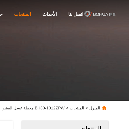
اتصل بنا
الأحداث
المنتجات
حو
المنزل
>
المنتجات
>
BH30-1012ZPW محطة غسل العينين الآلية 304 الفولاذ المقاوم للصدأ ANSI Z358.1
المنتجات