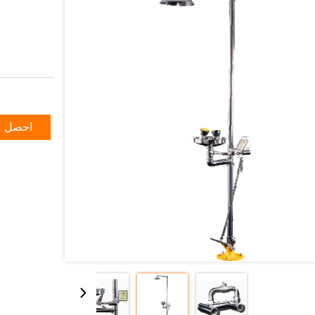
احصل ع