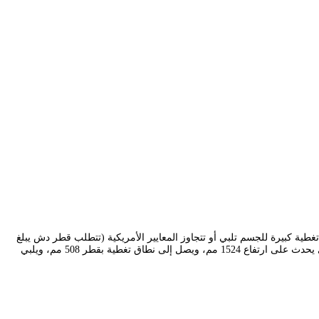
ن زوايا ميتة، مع منطقة تغطية كبيرة للجسم تلبي أو تتجاوز المعايير الأمريكية (تتطلب قطر دش يبلغ
508 مم على ارتفاع 1524 مم فوق الأرض)، بمعدل تدفق غسيل يبلغ 120-180 لتر/دقيقة، والذي يحدث على ارتفاع 1524 مم، ويصل إلى نطاق تغطية بقطر 508 مم، ويلبي