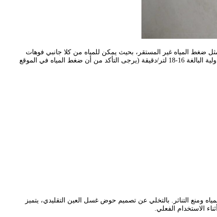
ثل ضغط المياه غير المستقر، بحيث يمكن للمياه من كلا جانبي فوهات
غسل العين أن تتقاطع وتحتضن على ارتفاع 203 مم، ويلبي معدل التدفق متطلبات المعايير الدولية البالغة 16-18 لتر/دقيقة (يرجى التأكد من أن ضغط المياه في الموقع
ميكة لتركيز المياه ومنع التناثر. بالتخلي عن تصميم حوض غسل العين التقليدي، يتميز
اء الاستخدام الفعلي.