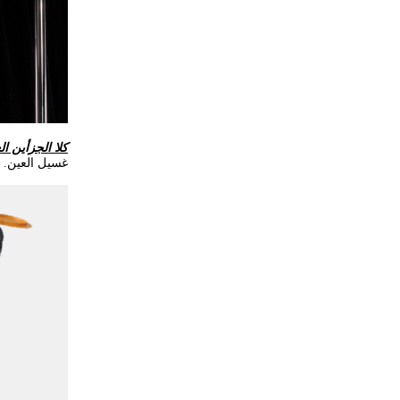
كلا الجزأين 
غسيل العين. (الغسيل ≥ 75.7 لتر/دقيقة، غسل العي