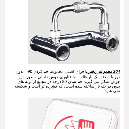
ایستگاه آبشوری چشم بسته
چشم شوی حرارتی برقی
آب شوینده چشم مقاوم به یخ
شستشوی چشم اضطراری قابل حمل
آب شوینده چشم سفارشی
قطعات جایگزین آبشوری چشم
304 مجموعه ریختن:
اجزای اصلی مجموعه خم کردن 90 ° بدون
درز با ریختن یک بار قالب ، با فناوری جوش داخلی و بدون درز
جوش شکل می گیرند.خم شدن 90 درجه در مجمع از لوله های
بدون در یک بار ساخته شده است، که فشرده تر است و شکسته
نمی شود.