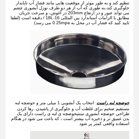
تنظیم کند و به طور موثر از موقعیت هایی مانند فشار آب ناپایدار
جلوگیری کند،به طوری که آب از هر دو طرف نوزل آبشوری چشم
می تواند عبور و در ارتفاع 203mm در آغوش، و سرعت جریان
مطابق با الزامات استاندارد بین المللی 16-18L / دقیقه است (لطفا
تایید کنید که فشار آب در محل به 0.25mpa می رسد).
کنترل کیفیت
با ما تماس
اخبار
موارد
بگیرید
وبلاگ
حالا حرف بزن
حمام اضطراری و شستشوی چشم
شستشوی چشم آب سرد شده
حوضچه لبه راست
: انتخاب یک آبشویی 1 میلی متر و حوضچه لبه
ایستگاه شستشوی چشم نصب شده روی دیوار
مستقیم ضخیم برای غلظت آب و جلوگیری از پاشیدن. رها کردن
طراحی حوضچه آبشوری سنتیحوضچه ی لبه ی راست دارای یک
بدن عمیق تر و ذخیره آب بیشتر است.، که باعث می شود در هنگام
ایستگاه شستشوی چشم
استفاده واقعی کمتر پر شود.
ایستگاه شستشوی چشم با پدال پا