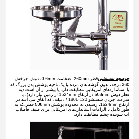
حوضچه شستشو:
قطر 260mm، ضخامت 0.6mm، دوش چرخش
360 درجه، بدون گوشه های مرده،با یک ناحیه پوشش بدن بزرگ که
با استانداردهای آمریکایی مطابقت دارد یا بیشتر از آن است (به
قطر دوش 508mm در ارتفاع 1524mm از زمین نیاز دارد)، با
سرعت جریان شستشو 120-180L / دقیقه، که اتفاق می افتد در
ارتفاع 1524mm، رسیدن به محدوده پوشش 508mm قطر،که به
طور کامل با الزامات استانداردهای آمریکایی برای طیف فاضلاب
آب شوینده چشم مطابقت دارد.