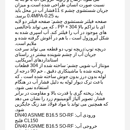
نسبت صورت انسان طراحی شده است.و میزان
جریان شستشوی چشم ≥ 11فشار آب در محل باید
به 0.25-0.4MPA برسد.
صفحه فیلتر شستشوی چشم: صفحه فیلتر دو لایه
ای با تراکم بالا PP + 304 ، که می تواند ناخالصی
های موجود در آب را فیلتر کند. آب اسپری شده به
شکل آیروزول است ، با هم در آغوش گرفته شده و
ملایم است.
دریچه توپ:
دریچه توپ دو قطعه می تواند سرعت
جریان آب از چشم شوینده بیشتر در راستای
استانداردهای آمریکایی
.
مونتاژ آب شویی چشم: ساخته شده از 304 قطعات
ریخته شده با ماشینکاری دقیق ، خم 90 درجه از
لوله بدون درز بدون جوش ساخته شده است ، که
باعث ترک دیوار لوله به دلیل فشار آب در هنگام
استفاده نمی شود.
پایه: ریخته گری با قدرت بالا و مقاومت در برابر
فشار. تصویر آلیاژ آلومینیوم زرد را نشان می دهد
که همچنین می تواند با مواد فولاد ضد زنگ جایگزین
شود.
ورودی آب: DN40 ASNME B16.5 SO-RF
CL150 فلنج
خروجی آب: DN40 ASNME B16.5 SO-RF