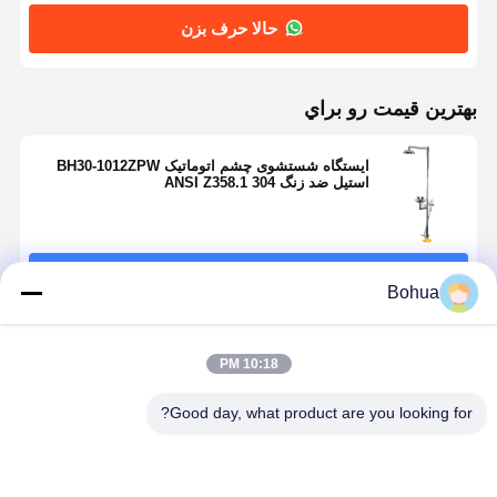
حالا حرف بزن
بهترين قيمت رو براي
ایستگاه شستشوی چشم اتوماتیک BH30-1012ZPW
استیل ضد زنگ 304 ANSI Z358.1
ادامه هید
Bohua
محصولات توصیه شده
10:18 PM
Good day, what product are you looking for?