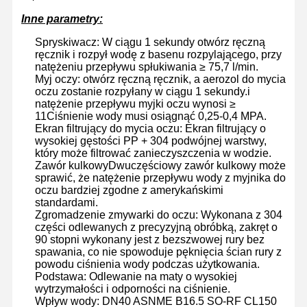
Inne parametry:
Spryskiwacz: W ciągu 1 sekundy otwórz ręczną
ręcznik i rozpył wodę z basenu rozpylającego, przy
natężeniu przepływu spłukiwania ≥ 75,7 l/min.
Myj oczy: otwórz ręczną ręcznik, a aerozol do mycia
oczu zostanie rozpyłany w ciągu 1 sekundy.i
natężenie przepływu myjki oczu wynosi ≥
11Ciśnienie wody musi osiągnąć 0,25-0,4 MPA.
Ekran filtrujący do mycia oczu: Ekran filtrujący o
wysokiej gęstości PP + 304 podwójnej warstwy,
który może filtrować zanieczyszczenia w wodzie.
Zawór kulkowy
Dwuczęściowy zawór kulkowy może
sprawić, że natężenie przepływu wody z myjnika do
oczu bardziej zgodne z amerykańskimi
standardami
.
Zgromadzenie zmywarki do oczu: Wykonana z 304
części odlewanych z precyzyjną obróbką, zakręt o
90 stopni wykonany jest z bezszwowej rury bez
spawania, co nie spowoduje pęknięcia ścian rury z
powodu ciśnienia wody podczas użytkowania.
Podstawa: Odlewanie na maty o wysokiej
wytrzymałości i odporności na ciśnienie.
Wpływ wody: DN40 ASNME B16.5 SO-RF CL150