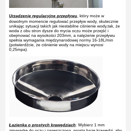
Urządzenie regulacyjne przepływu
, który może w
dowolnym momencie regulować przepływ wody, skutecznie
Kontrola
Skontaktuj
Wiadomości
Sprawy
unikając sytuacji takich jak niestabilne ciśnienie wody,tak, że
Jakości
Się Z Nami
woda z obu stron dysze do mycia oczu może przejść i
obejmować na wysokości 203mm, a natężenie przepływu
spełnia wymagania międzynarodowej normy 16-18L/min
(potwierdźcie, że ciśnienie wody na miejscu wynosi
0,25mpa).
Blog
Rozmawiaj
Teraz.
Nagły prysznic i myj oczy
Płyn do przemywania oczu wodą hartowaną
Stacja do mycia oczu na ścianie
Stacja do mycia oczu z pulpitu
Łazienka o prostych krawędziach
: Wybierz 1 mm
Stacja do mycia oczu na pedale stóp
zmywarkę do oczu i zagęszczoną, prostą bazę krawędzi, aby