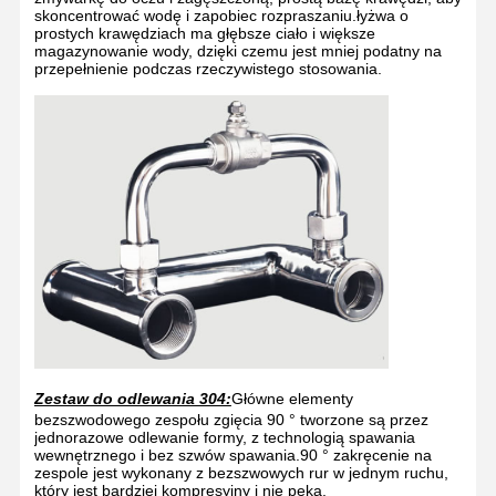
skoncentrować wodę i zapobiec rozpraszaniu.łyżwa o
prostych krawędziach ma głębsze ciało i większe
Zamknięta stacja do mycia oczu
magazynowanie wody, dzięki czemu jest mniej podatny na
przepełnienie podczas rzeczywistego stosowania.
Ogrzewanie elektryczne do przemywania oczu
Odporna na zamarzanie lakier do oczu
Przenośny zmywarka do oczu awaryjna
Zindywidualizowana myjka do oczu
Części zamienne do płukania oczu
Zestaw do odlewania 304:
Główne elementy
bezszwodowego zespołu zgięcia 90 ° tworzone są przez
jednorazowe odlewanie formy, z technologią spawania
wewnętrznego i bez szwów spawania.90 ° zakręcenie na
zespole jest wykonany z bezszwowych rur w jednym ruchu,
który jest bardziej kompresyjny i nie pęka.