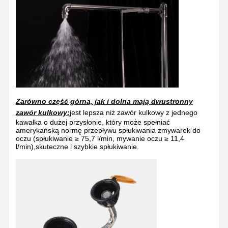
Zarówno część górna, jak i dolna mają dwustronny
zawór kulkowy:
jest lepsza niż zawór kulkowy z jednego
kawałka o dużej przysłonie, który może spełniać
amerykańską normę przepływu spłukiwania zmywarek do
oczu (spłukiwanie ≥ 75,7 l/min, mywanie oczu ≥ 11,4
l/min),skuteczne i szybkie spłukiwanie.