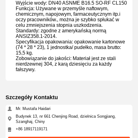
Wyjście wody: DN40 ASNME B16.5 SO-RF CL150
Funkcja: Używane w przemyśle naftowym,
chemicznym, napojowym, farmaceutycznym itp.i
oczy pracowników., można je szybko spłukać w
celu zmniejszenia stopnia uszkodzenia.
Standardy: zgodne z amerykańską normą
ANSIZ358.1-2014.
Specyfikacja opakowania: opakowanie kartonowe
(74 * 28 * 23), 1 jednostka/ pudełko, masa brutto:
15,5 kg.
Zobowiązanie do jakości: Materiał jest ze stali
nierdzewnej 304, z karą dziesięciu za każdy
fałszywy.
Szczegóły Kontaktu
Mr. Mustafa Haidari
Budynek 13, nr 661 Chenjing Road, dzielnica Songjiang,
Szanghaj, Chiny
+86 18917119171