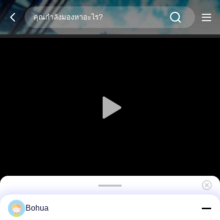
สถานีล้างตาแบบปิดกันการแข็ง 304 โรงน้ําฉุกเฉิน
Bohua
จากสแตนเลส