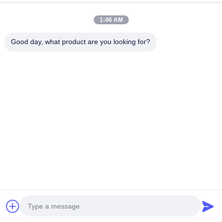
พูดคุยกันตอนนี้
ส่งคำถาม
1:46 AM
#
น้ําอาบน้ําฉุกเฉิน พร้อมน้ําล้างตา
#
สถานที่อาบน้ําและล้างตา
Good day, what product are you looking for?
#
ช่องล้างตาปิด
สถานีล้างตาปิด
2025-01-16
BH31-1080 บูธล้างตา 304 โรงน้ําอาบน้ําฉุกเฉินจากสแตนเลส การควบคุม
อุณหภูมิระดับสูง: มีระบบป้องกันการแข็งและป้องกันการเผาไหม้ที่ระบายน้ําเหลือ
โดยอัตโนมัติเมื่ออุณหภูมิใกล้ 0 °C หรือเกิน 35 °Cการป้องกันก...
ดูเพิ่มเติม
ข้อความจากผู้เข้าชม
ปล่อยข้อความไว้
ยังไม่มีความเห็นจากสาธารณะ