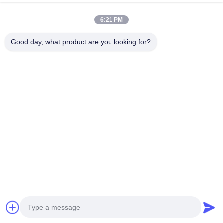
지금 챗팅하세요
문의 보내기
6:21 PM
#
안전 샤워 와 눈 씻기
#
비상용샤워와 눈 세정
Good day, what product are you looking for?
#
비상 안전 샤워 및 눈 씻기
비상 샤워 와 눈 씻기
2025-09-10
모델:BH30-2012 wl 소재:304 스테인리스 스틸, 3mm 두께 (표준) 연결된 큰 플
립 커버:뚜?? 이 열리면 물이 나오죠.그리고 뚜?? 을 닫으면 먼지를 방지하고 동
시에 물을 차단할 수 있습니다. (시장에서 체인형 먼지 덮개가 쉽게 손실되는 상
황을 피합니다.). 샤워기:지름 260mm, 두께 0.6mm, 360도 회전 샤워 머릿, 죽은
각도 없습...
더보기
방문자의 메시지
메시지를 남기세요
아직 공개된 의견은 없습니다.