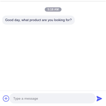
今雑談しなさい
お問い合わせを送信
5:18 AM
#
ウォールマウント眼洗い駅
Good day, what product are you looking for?
#
壁に設置された眼洗いステーション
#
壁に設置された緊急眼洗いステーション
壁に装着された眼洗いステーション
2026-01-27
BH33-1011 壁掛け/カウンタータップ用眼洗剤 1コンパクトデザイン:壁掛け/
カウンタータップ用眼洗剤は コンパクトな形状で設計されており,スペースが
少ない研究室に 設置するのに最適です. 2迅速アクセス:この眼洗剤は,適当な
高さに置かれ,化学物質が噴出した場合に即座にアクセスでき,眼に損傷を与え
る可能性がある場合に迅速に対応します. 3耐久性のある材料:ステンレス鋼な
どの高品質な材料で作ら...
お問い合わせ
訪問者のメッセージ
メッセージを残してください.
まだ公のコメントはない