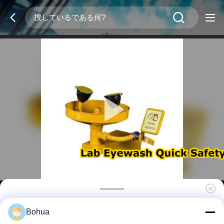
黄色い緊急用 壁に装着された眼洗い台 カウンタ
Bohua
ー上の眼洗い