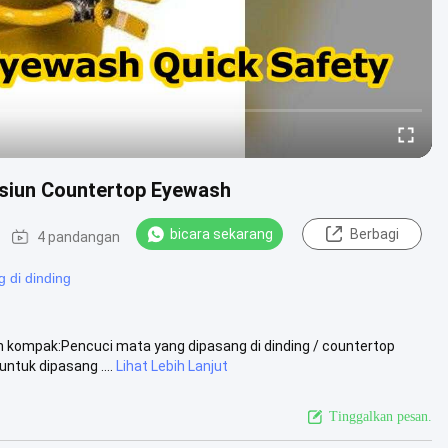
siun Countertop Eyewash
bicara sekarang
Berbagi
4 pandangan
 di dinding
n kompak:Pencuci mata yang dipasang di dinding / countertop
tuk dipasang ....
Lihat Lebih Lanjut
Tinggalkan pesan.