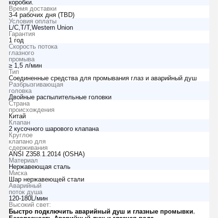
коробки.
Время доставки
3-4 рабочих дня (TBD)
Условия оплаты
L/C,T/T,Western Union
Гарантия
1 год
Скорость потока
глазного
промыва
≥ 1,5 л/мин
Тип
Соединенные средства для промывания глаз и аварийный душ
Разбрызгивающая
головка
Двойные распылительные головки
Страна
происхождения
Китай
Клапан
2 кусочного шарового клапана
Круглое
клапано для
сдерживания
ANSI Z358.1.2014 (OSHA)
Материал
Нержавеющая сталь
Миска
Шар нержавеющей стали
Аварийный
поток душа
120-180L/мин
Высокий свет:
,
Быстро подключить аварийный душ и глазные промывки