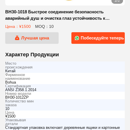
2/2
BH30-1018 Быстрое соединение безопасность
аварийный душ и очистка глаз устойчивость к
коррозии
Цена：¥1500
MOQ：10
Лучшая цена
Побеседуйте теперь
Характер Продукции
Место
происхождения
Китай
Фирменное
наименование
Bohua
Сертификация
ANSI Z358.1.2014
Номер модели
BH30-1012ZP
Количество мин
заказа
10
Цена
¥1500
Упаковывая
детали
Стандартная упаковка включает деревянные ящики и картонные