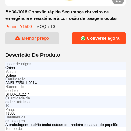
2/2
BH30-1018 Conexão rápida Segurança chuveiro de
emergência e resistência à corrosão de lavagem ocular
Preço：¥1500
MOQ：10
Melhor preço
Converse agora
Descrição De Produto
Lugar de origem
China
Marca
Bohua
Certificação
ANSI Z358.1.2014
Número do
modelo
BH30-1012ZP
Quantidade de
ordem mínima
10
Preço
¥1500
Detalhes da
embalagem
A embalagem padrão inclui caixas de madeira e caixas de papelão.
Tempo de