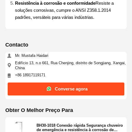
Resistência à corrosão e conformidade
Resiste a
soluções corrosivas, cumpre o ANSI Z358.1.2014
padrões, versáteis para várias indústrias.
Contacto
Mr. Mustafa Haidari
Edifício 13, n.o 661, Rua Chenjing, distrito de Songjiang, Xangai,
China
+86 18917119171
Converse agora
Obter O Melhor Preço Para
Lar
Produtos
Sobre Nós
Visita À
Fábrica
BH30-1018 Conexão rápida Segurança chuveiro
de emergência e resistência à corrosão de