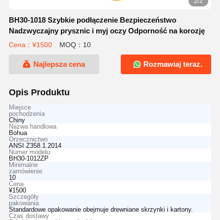
2/2
BH30-1018 Szybkie podłączenie Bezpieczeństwo
Nadzwyczajny prysznic i myj oczy Odporność na korozję
Cena：¥1500
MOQ：10
Najlepsza cena
Rozmawiaj teraz.
Opis Produktu
Miejsce
pochodzenia
Chiny
Nazwa handlowa
Bohua
Orzecznictwo
ANSI Z358.1.2014
Numer modelu
BH30-1012ZP
Minimalne
zamówienie
10
Cena
¥1500
Szczegóły
pakowania
Standardowe opakowanie obejmuje drewniane skrzynki i kartony.
Czas dostawy