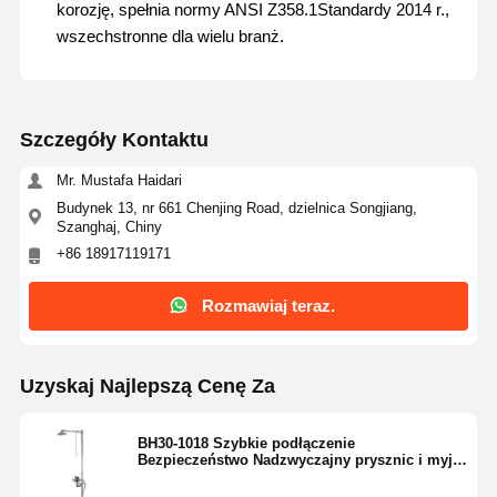
korozję, spełnia normy ANSI Z358.1Standardy 2014 r.,
wszechstronne dla wielu branż.
Szczegóły Kontaktu
Mr. Mustafa Haidari
Budynek 13, nr 661 Chenjing Road, dzielnica Songjiang,
Szanghaj, Chiny
+86 18917119171
Rozmawiaj teraz.
Uzyskaj Najlepszą Cenę Za
Dom
Produkty
O Nas
Wycieczka
BH30-1018 Szybkie podłączenie
Po Fabryce
Bezpieczeństwo Nadzwyczajny prysznic i myj
oczy Odporność na korozję