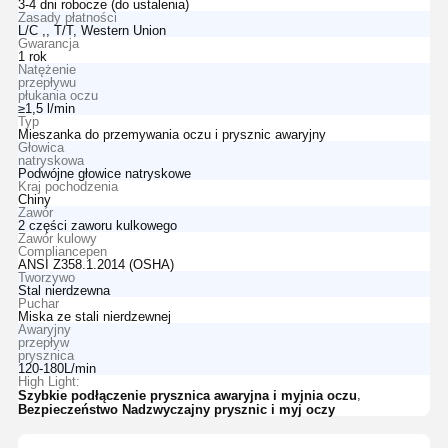
3-4 dni robocze (do ustalenia)
Zasady płatności
L/C ,, T/T, Western Union
Gwarancja
1 rok
Natężenie
przepływu
płukania oczu
≥1,5 l/min
Typ
Mieszanka do przemywania oczu i prysznic awaryjny
Głowica
natryskowa
Podwójne głowice natryskowe
Kraj pochodzenia
Chiny
Zawór
2 części zaworu kulkowego
Zawór kulowy
Compliancepen
ANSI Z358.1.2014 (OSHA)
Tworzywo
Stal nierdzewna
Puchar
Miska ze stali nierdzewnej
Awaryjny
przepływ
prysznica
120-180L/min
High Light:
,
Szybkie podłączenie prysznica awaryjna i myjnia oczu
Bezpieczeństwo Nadzwyczajny prysznic i myj oczy