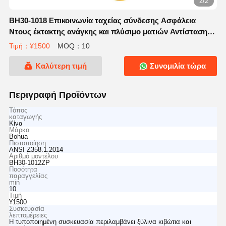
2/2
BH30-1018 Επικοινωνία ταχείας σύνδεσης Ασφάλεια
Ντους έκτακτης ανάγκης και πλύσιμο ματιών Αντίσταση
στη διάβρωση
Τιμή：¥1500
MOQ：10
Καλύτερη τιμή
Συνομιλία τώρα
Περιγραφή Προϊόντων
Τόπος
καταγωγής
Κίνα
Μάρκα
Bohua
Πιστοποίηση
ANSI Z358.1.2014
Αριθμό μοντέλου
BH30-1012ZP
Ποσότητα
παραγγελίας
min
10
Τιμή
¥1500
Συσκευασία
λεπτομέρειες
Η τυποποιημένη συσκευασία περιλαμβάνει ξύλινα κιβώτια και