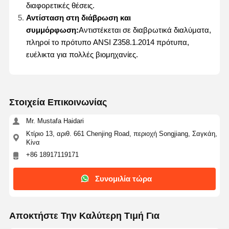
διαφορετικές θέσεις.
Αντίσταση στη διάβρωση και
συμμόρφωση:
Αντιστέκεται σε διαβρωτικά διαλύματα,
πληροί το πρότυπο ANSI Z358.1.2014 πρότυπα,
ευέλικτα για πολλές βιομηχανίες.
Στοιχεία Επικοινωνίας
Mr. Mustafa Haidari
Κτίριο 13, αριθ. 661 Chenjing Road, περιοχή Songjiang, Σαγκάη,
Κίνα
+86 18917119171
Συνομιλία τώρα
Σπίτι
Προϊόντα
Σχετικά Με
Επισκέψεις
Εμάς
Στο
Αποκτήστε Την Καλύτερη Τιμή Για
Εργοστάσιο