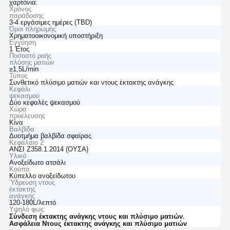
χαρτόνια.
Χρόνος
παράδοσης
3-4 εργάσιμες ημέρες (TBD)
Όροι πληρωμής
Χρηματοοικονομική υποστήριξη
Εγγύηση
1 Έτος
Ποσοστό ροής
πλύσης ματιών
≥1,5L/min
Τύπος
Συνθετικό πλύσιμο ματιών και ντους έκτακτης ανάγκης
Κεφάλι
ψεκασμού
Δύο κεφαλές ψεκασμού
Χώρα
προέλευσης
Κίνα
Βαλβίδα
Δυοτμήμα βαλβίδα σφαίρας
Κεφάλαιο 2
ΑΝΣΙ Ζ358.1.2014 (ΟΥΣΑ)
Υλικό
Ανοξείδωτο ατσάλι
Κούπα
Κύπελλο ανοξείδωτου
Ύδρευση ντους
έκτακτης
ανάγκης
120-180L/λεπτό
Υψηλό φως:
,
Σύνδεση έκτακτης ανάγκης ντους και πλύσιμο ματιών
Ασφάλεια Ντους έκτακτης ανάγκης και πλύσιμο ματιών