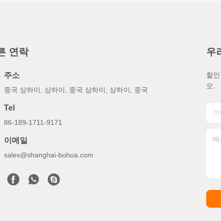
른 연락
우
주소
할인
오.
중국 상하이, 상하이, 중국 상하이, 상하이, 중국
Tel
86-189-1711-9171
이메일
sales@shanghai-bohua.com