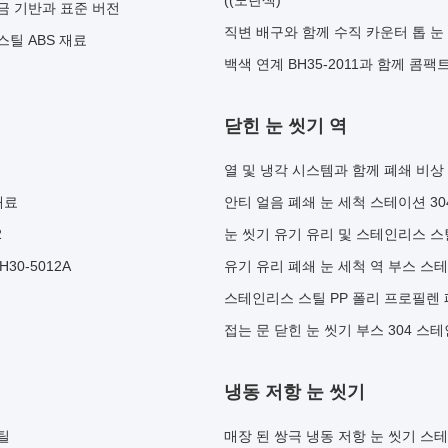
((노란색)
금 기반과 표준 버전
직변 배구와 함께 수직 카운터 톱 눈 씻
스틸 ABS 재료
백색 연계 BH35-2011과 함께 콤
닫힌 눈 씻기 역
열 및 냉각 시스템과 함께 폐쇄 비상
재료
안티 얼음 폐쇄 눈 세척 스테이션 3
2
눈 씻기 유기 유리 및 스테인리스 스
0-5012A
유기 유리 폐쇄 눈 세척 역 부스 스
스테인리스 스틸 PP 폴리 프로필렌 
접는 문 닫힌 눈 씻기 부스 304 스
냉동 저항 눈 씻기
틸
매장 된 쌍극 냉동 저항 눈 씻기 스