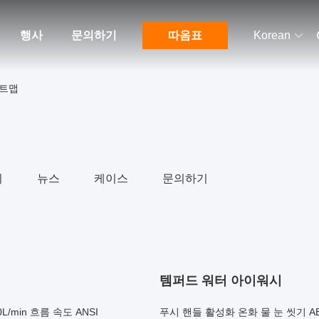
행사
문의하기
따옴표
Korean
사이트맵
리
뉴스
케이스
문의하기
템퍼드 워터 아이워시
/min 흐름 속도 ANSI
푸시 핸들 활성화 온화 물 눈 씻기 A