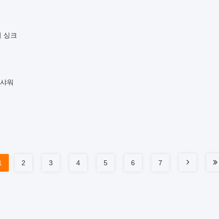
리 싱크
 샤워
1
2
3
4
5
6
7